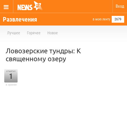
Вход
Развлечения
в мою ленту
2679
Лучшее
Горячее
Новое
Ловозерские тундры: К
священному озеру
отметил
1
в архиве