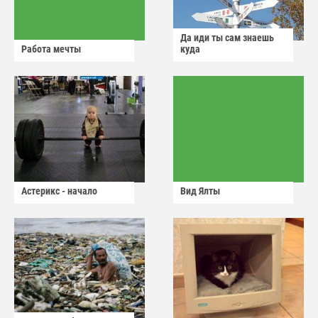
Да иди ты сам знаешь
Работа мечты
куда
Астерикс - начало
Вид Ялты