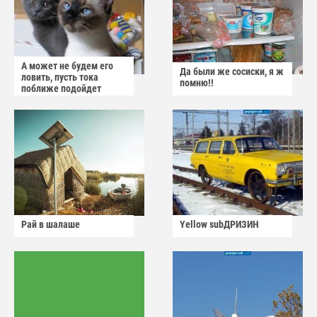
А может не будем его
Да были же сосиски, я ж
ловить, пусть тока
помню!!
поближе подойдет
Рай в шалаше
Yellow subДРИЗИН