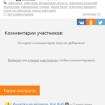
сейдозеро
,
сейдозеро мурманская область
,
сейдозеро кольский
полуостров
,
ловозерские тундры
,
qlapse travel
,
сейдозеро маршрут
,
поход на сейдозеро
,
ревда сейдозеро
нет комментариев
проблема (2)
Комментарии участников:
Ни одного комментария пока не добавлено
Войдите
или
станьте участником
, чтобы комментировать
Также смотрите:
Кушетка на веранде. Кос Коб
5
— 7 минут назад