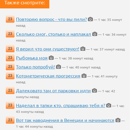
Также смотрите:
Повторяю вопрос - что вы пили?
23
— 1 час 35 минут
назад
Сколько смог, столько и наплакал
23
— 1 час 36 минут
назад
Я верил что они существуют!
23
— 1 час 37 минут назад
Рыбонька моя
23
— 1 час 38 минут назад
Только попробуй!
23
— 1 час 40 минут назад
Котометрическая прогрессия
23
— 1 час 41 минуту
назад
Далековато там от парковки идти
23
— 1 час 42
минуты назад
Наделал в тапки кто, спрашиваю тебя я?
23
— 1 час
43 минуты назад
Вот так наводнения в Венеции и начинаются
23
—
1 час 44 минуты назад