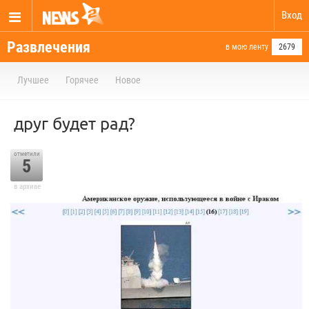
Вход
Развлечения
в мою ленту
2679
Лучшее
Горячее
Новое
друг будет рад?
отметили
5
в архиве