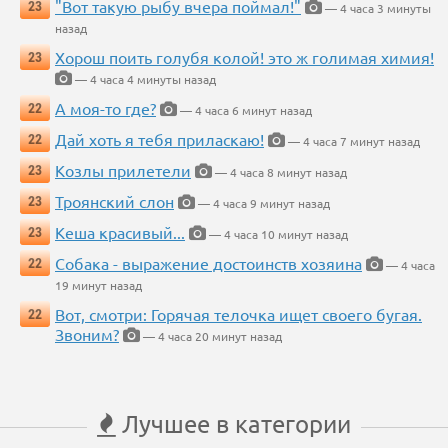
"Вот такую рыбу вчера поймал!"
23
— 4 часа 3 минуты
назад
Хорош поить голубя колой! это ж голимая химия!
23
— 4 часа 4 минуты назад
А моя-то где?
22
— 4 часа 6 минут назад
Дай хоть я тебя приласкаю!
22
— 4 часа 7 минут назад
Козлы прилетели
23
— 4 часа 8 минут назад
Троянский слон
23
— 4 часа 9 минут назад
Кеша красивый...
23
— 4 часа 10 минут назад
Собака - выражение достоинств хозяина
22
— 4 часа
19 минут назад
Вот, смотри: Горячая телочка ищет своего бугая.
22
Звоним?
— 4 часа 20 минут назад
Лучшее в категории