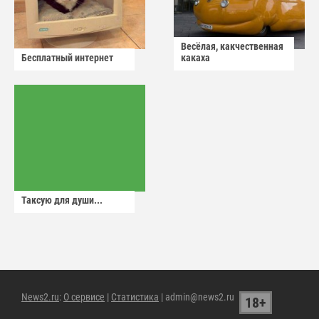
Весёлая, какчественная
Бесплатный интернет
какаха
Таксую для души...
News2.ru
:
О сервисе
|
Статистика
| admin@news2.ru
18+