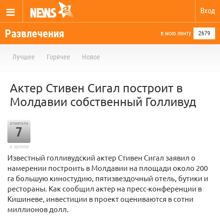
Вход
Развлечения
в мою ленту
2679
Лучшее
Горячее
Новое
Актер Стивен Сигал построит в
Молдавии собственный Голливуд
отметили
7
в архиве
Известный голливудский актер Стивен Сигал заявил о
намерении построить в Молдавии на площади около 200
га большую киностудию, пятизвездочный отель, бутики и
рестораны. Как сообщил актер на пресс-конференции в
Кишиневе, инвестиции в проект оцениваются в сотни
миллионов долл.