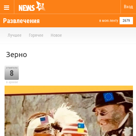
Вход
Развлечения
в мою ленту
2679
Лучшее
Горячее
Новое
Зерно
отметили
8
в архиве