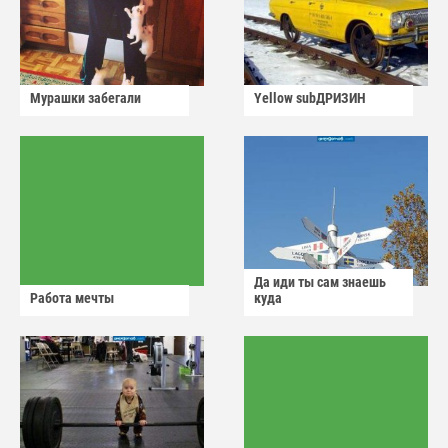
Мурашки забегали
Yellow subДРИЗИН
Да иди ты сам знаешь
Работа мечты
куда