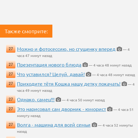
Также смотрите:
Можно и фотосессию, но сгущенку вперед
27
— 4
часа 47 минут назад
Презентация нового блюда
27
— 4 часа 48 минут назад
Что уставился? Целуй, давай!
27
— 4 часа 48 минут назад
Приходите тётя Кошка нашу детку покачать!
27
— 4
часа 49 минут назад
Однако, самец!!!
27
— 4 часа 50 минут назад
Это нарисовал сам дворник - юморист
27
— 4 часа 51
минуту назад
Волга - машина для всей семьи
27
— 4 часа 52 минуты
назад