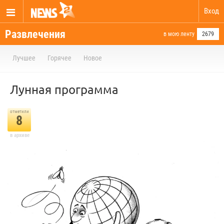
Вход
Развлечения
в мою ленту
2679
Лучшее
Горячее
Новое
Лунная программа
отметили
8
в архиве