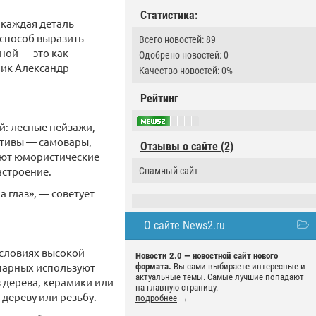
Статистика:
 каждая деталь
 способ выразить
Всего новостей: 89
ной — это как
Одобрено новостей: 0
ник Александр
Качество новостей: 0%
Рейтинг
: лесные пейзажи,
отивы — самовары,
Отзывы о сайте (2)
ают юмористические
астроение.
Спамный сайт
 глаз», — советует
О сайте News2.ru
условиях высокой
Новости 2.0 — новостной сайт нового
 парных используют
формата.
Вы сами выбираете интересные и
актуальные темы. Самые лучшие попадают
 дерева, керамики или
на главную страницу.
дереву или резьбу.
подробнее
→