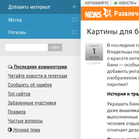
КОРОНАВИРУС
НОВОСТИ
Добавить материал
Развлеч
Метки
Картины для б
Регионы
В последние г
отметил
1
Владельцы пар
о красоте инт
человек
в архиве
бани — особы
Последние комментарии
добавить уюта
Читайте новости в телеграм
изображения т
парилки?
Сообщить об ошибке
История и тр
Топ сайтов
Забаненные участники
Украшать баню
даже вышивка
Правила
выполненные с
Частые вопросы
человек отдых
отмечает диза
Ночная тема