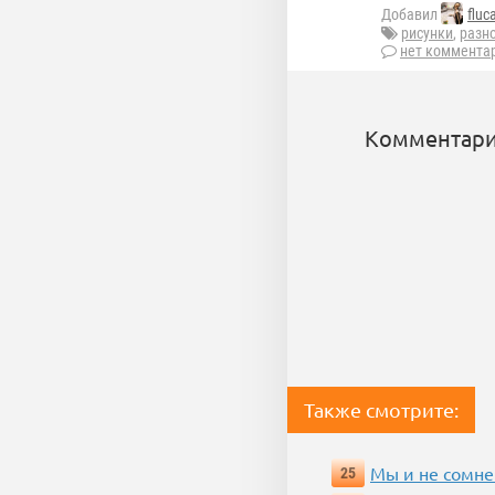
Добавил
fluc
рисунки
,
разн
нет коммента
Комментари
Также смотрите:
Мы и не сомне
25