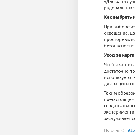
«Для бани луч
радовали глаз
Как выбрать 
При выборе из
освещение, цв
просторных ко
безопасности
Уход за карт
Чтобы картина
достаточно пр
используется
для защиты от
Таким образом
по-настоящем
создать атмос
экспериментир
заслуживает с
Источник:
http