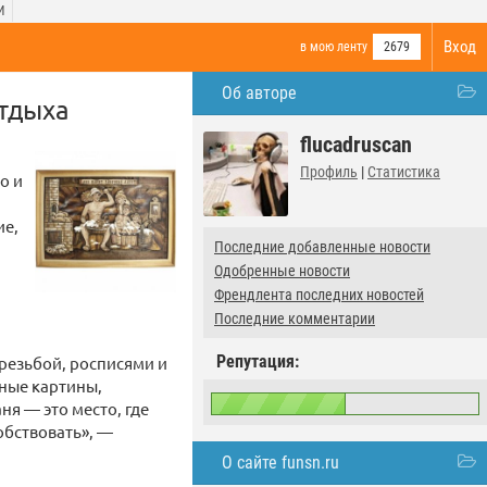
И
Вход
в мою ленту
2679
Об авторе
отдыха
flucadruscan
Профиль
|
Статистика
о и
ие,
Последние добавленные новости
Одобренные новости
Френдлента последних новостей
Последние комментарии
Репутация:
резьбой, росписями и
ные картины,
я — это место, где
обствовать», —
О сайте funsn.ru