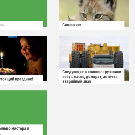
ов
Симпатяги
Следующие в колонне грузовики
везут: насос, домкрат, аптечка,
астоящий праздник!
аварийный знак
ыльцо мистера и
д