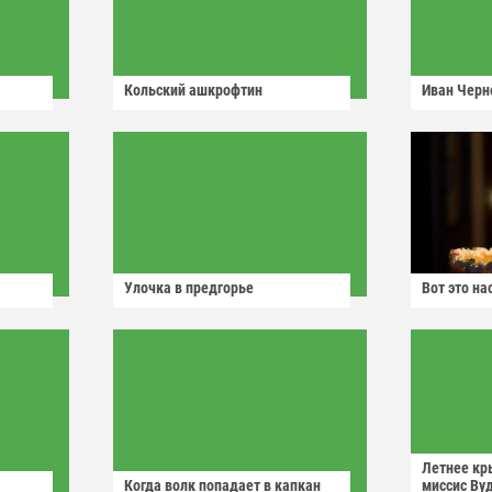
Кольский ашкрофтин
Иван Черн
Улочка в предгорье
Вот это н
Летнее кр
Когда волк попадает в капкан
миссис Ву