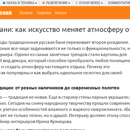
НАУКА И ТЕХНИКА
РАЗВЛЕЧЕНИЯ
КУХНЯ NEWS2
КОММЕНТАРИ
ения
Лучшее
Горячее
Новое
ани: как искусство меняет атмосферу 
оды традиционная русская баня переживает второе рождение.
ных все чаще задумываются не только о функциональности, н
ерьера. Одним из самых заметных трендов стали картины для
й вид декора, который способен преобразить любое помещен
 и создать атмосферу настоящего отдыха. Почему эти
ак популярны и как выбрать идеальное полотно для своей
адиции: от резных наличников до современных полотен
 — традиция не новая. Еще в старину стены парных украшали 
ми. Сегодня на смену народному творчеству пришли современ
 учетом особенностей влажного и жаркого микроклимата. «Бан
ает не только телом, но и душой. Интерьер должен этому спос
йнер интерьеров Ирина Кузнецова.