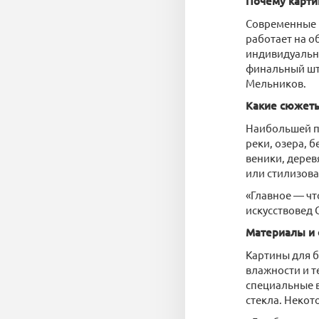
Почему карти
Современные в
работает на о
индивидуально
финальный шт
Мельников.
Какие сюжеты
Наибольшей п
реки, озера, 
веники, дере
или стилизов
«Главное — чт
искусствовед 
Материалы и 
Картины для б
влажности и т
специальные в
стекла. Некот