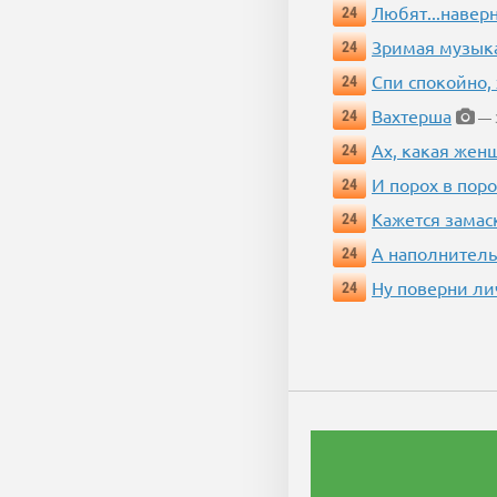
Любят...навер
24
Зримая музык
24
Спи спокойно, 
24
Вахтерша
24
— 3
Ах, какая жен
24
И порох в поро
24
Кажется замас
24
А наполнитель
24
Ну поверни ли
24