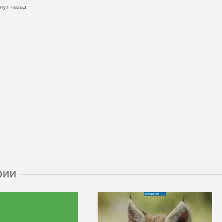
нут назад
рии