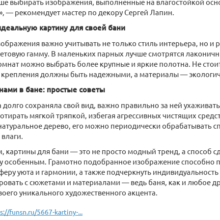
ше выбирать изображения, выполненные на влагостойкой осно
», — рекомендует мастер по декору Сергей Лапин.
идеальную картину для своей бани
ображения важно учитывать не только стиль интерьера, но и
етовую гамму. В маленьких парных лучше смотрятся лаконичн
мнат можно выбрать более крупные и яркие полотна. Не стоит
: крепления должны быть надежными, а материалы — экологи
инами в бане: простые советы
 долго сохраняла свой вид, важно правильно за ней ухаживат
отирать мягкой тряпкой, избегая агрессивных чистящих средст
 натуральное дерево, его можно периодически обрабатывать 
 влаги.
, картины для бани — это не просто модный тренд, а способ с
у особенным. Грамотно подобранное изображение способно п
феру уюта и гармонии, а также подчеркнуть индивидуальность 
овать с сюжетами и материалами — ведь баня, как и любое др
воего уникального художественного акцента.
s://funsn.ru/5667-kartiny-...