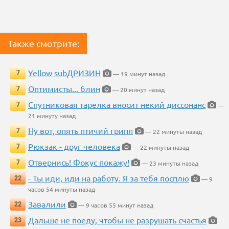
Также смотрите:
Yellow subДРИЗИН
7
— 19 минут назад
Оптимисты... блин
7
— 20 минут назад
Спутниковая тарелка вносит некий диссонанс
7
—
21 минуту назад
Ну вот, опять птичий грипп
7
— 22 минуты назад
Рюкзак - друг человека
7
— 22 минуты назад
Отвернись! Фокус покажу!
7
— 23 минуты назад
- Ты иди, иди на работу. Я за тебя посплю
22
— 9
часов 54 минуты назад
Завалили
22
— 9 часов 55 минут назад
Дальше не поеду, чтобы не разрушать счастья
23