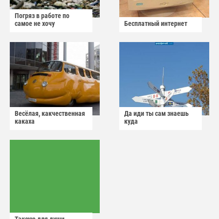
Погряз в работе по
самое не хочу
Бесплатный интернет
Весёлая, какчественная
Да иди ты сам знаешь
какаха
куда