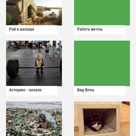
Рай в шалаше
Работа мечты
Астерикс - начало
Вид Ялты