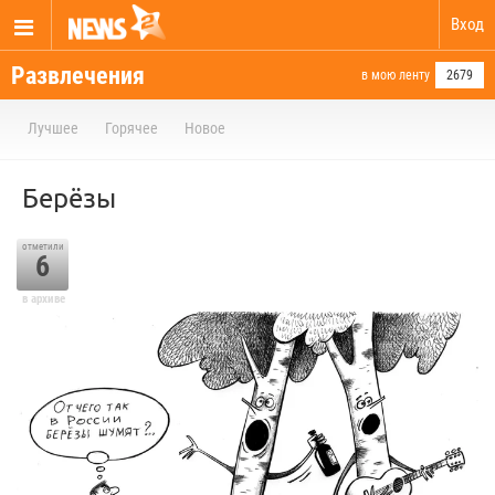
Вход
Развлечения
в мою ленту
2679
Лучшее
Горячее
Новое
Берёзы
отметили
6
в архиве