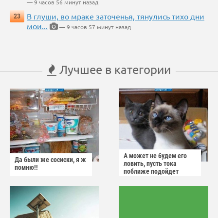
— 9 часов 56 минут назад
В глуши, во мраке заточенья, тянулись тихо дни
23
мои...
— 9 часов 57 минут назад
Лучшее в категории
А может не будем его
Да были же сосиски, я ж
ловить, пусть тока
помню!!
поближе подойдет