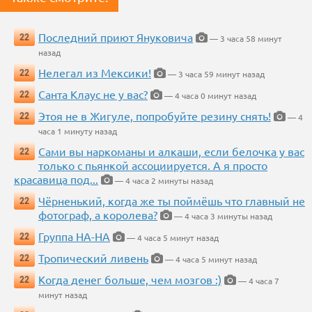
Последний приют Януковича
22
— 3 часа 58 минут
назад
Нелегал из Мексики!
22
— 3 часа 59 минут назад
Санта Клаус не у вас?
22
— 4 часа 0 минут назад
Этоя не в Жигуле, попробуйте резину снять!
22
— 4
часа 1 минуту назад
Сами вы наркоманы и алкаши, если белочка у вас
22
только с пьянкой ассоциируется. А я просто
красавица под...
— 4 часа 2 минуты назад
Чёрненький, когда же ты поймёшь что главный не
22
фотограф, а королева?
— 4 часа 3 минуты назад
Группа НА-НА
22
— 4 часа 5 минут назад
Тропический ливень
22
— 4 часа 5 минут назад
Когда денег больше, чем мозгов :)
22
— 4 часа 7
минут назад