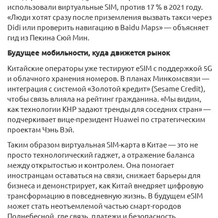
использовали виртуальные SIM, против 17 % в 2021 году.
«Люди хотят сразу после приземления вызвать такси через
Didi или проверить навигацию в Baidu Maps» — объясняет
гид из Пекина Сюй Мин.
Будущее мобильности, куда движется рынок
Китайские операторы уже тестируют eSIM с поддержкой 5G
и облачного хранения номеров. В планах Минкомсвязи —
интеграция с системой «Золотой кредит» (Sesame Credit),
чтобы связь влияла на рейтинг гражданина. «Мы видим,
как технологии КНР задают тренды для соседних стран» —
подчеркивает вице-президент Huawei по стратегическим
проектам Чэнь Вэй.
Таким образом виртуальная SIM-карта в Китае — это не
просто технологический гаджет, а отражение баланса
между открытостью и контролем. Она помогает
иностранцам оставаться на связи, снижает барьеры для
бизнеса и демонстрирует, как Китай внедряет цифровую
трансформацию в повседневную жизнь. В будущем eSIM
может стать неотъемлемой частью смарт-городов
Поднебесной, где связь, платежи и безопасность