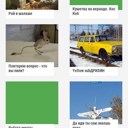
Кушетка на веранде. Кос
Рай в шалаше
Коб
Повторяю вопрос - что
вы пили?
Yellow subДРИЗИН
Да иди ты сам знаешь
Работа мечты
куда