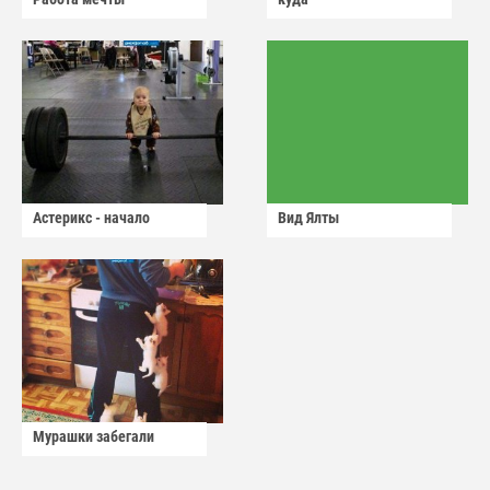
Астерикс - начало
Вид Ялты
Мурашки забегали