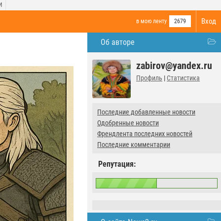
И
Вход
в мою ленту
2679
Об авторе
zabirov@yandex.ru
Профиль
|
Статистика
Последние добавленные новости
Одобренные новости
Френдлента последних новостей
Последние комментарии
Репутация: