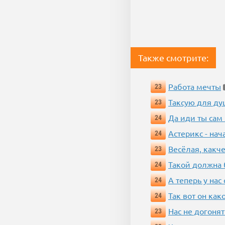
Также смотрите:
Работа мечты
23
Таксую для душ
23
Да иди ты сам
24
Астерикс - нач
24
Весёлая, какч
23
Такой должна 
24
А теперь у нас
24
Так вот он ка
24
Нас не догонят
23