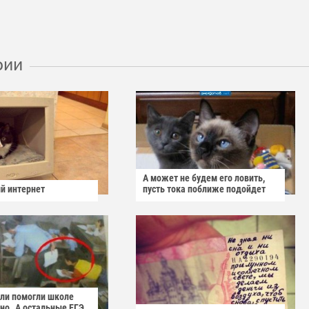
рии
А может не будем его ловить,
й интернет
пусть тока поближе подойдет
ели помогли школе
но..А остальные ЕГЭ