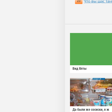
Что вы щас там
23
Вид Ялты
Да были же сосиски, я ж