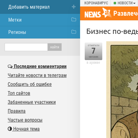
КОРОНАВИРУС
НОВОСТИ
Добавить материал
Развлеч
Метки
Бизнес по-вед
Регионы
отметили
7
человек
в архиве
Последние комментарии
Читайте новости в телеграм
Сообщить об ошибке
Топ сайтов
Забаненные участники
Правила
Частые вопросы
Ночная тема