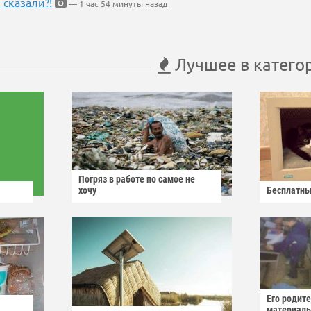
 сказали?!
— 1 час 54 минуты назад
Лучшее в катего
Погряз в работе по самое не
хочу
Бесплатны
Его родит
материаль