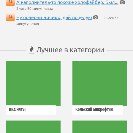
А наполнитель-то похоже холофайбер. Был...
24
—
2 часа 50 минут назад
Ну поверни личико, дай поцелую
24
— 2 часа 51
минуту назад
Лучшее в категории
Вид Ялты
Кольский ашкрофтин