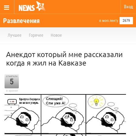
Вход
Развлечения
в мою ленту
2679
Лучшее
Горячее
Новое
Анекдот который мне рассказали
когда я жил на Кавказе
отметили
5
в архиве