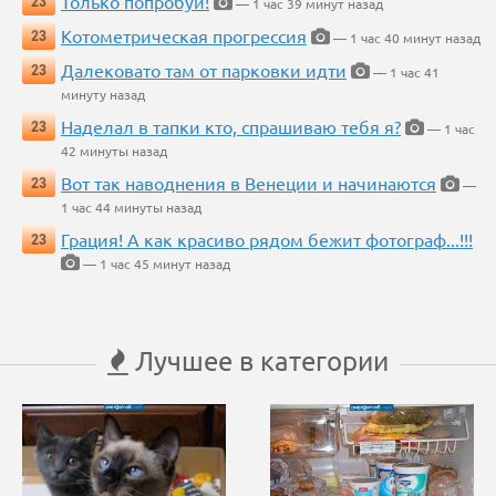
Только попробуй!
23
— 1 час 39 минут назад
Котометрическая прогрессия
23
— 1 час 40 минут назад
Далековато там от парковки идти
23
— 1 час 41
минуту назад
Наделал в тапки кто, спрашиваю тебя я?
23
— 1 час
42 минуты назад
Вот так наводнения в Венеции и начинаются
23
—
1 час 44 минуты назад
Грация! А как красиво рядом бежит фотограф...!!!
23
— 1 час 45 минут назад
Лучшее в категории