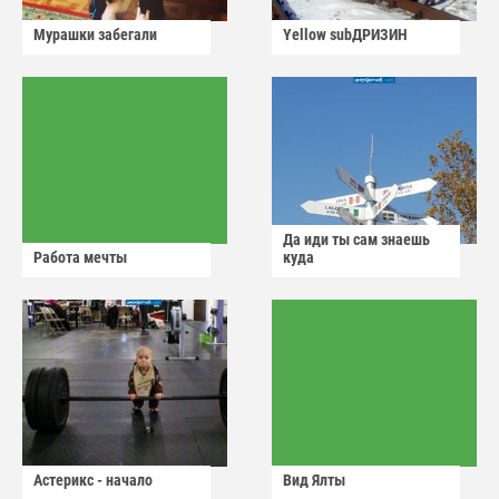
Мурашки забегали
Yellow subДРИЗИН
Да иди ты сам знаешь
Работа мечты
куда
Астерикс - начало
Вид Ялты