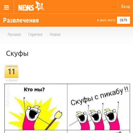
Вход
Развлечения
в мою ленту
2679
Лучшее
Горячее
Новое
Скуфы
отметили
11
в архиве