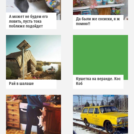
А может не будем его
Да были же сосиски, я ж
ловить, пусть тока
помню!!
поближе подойдет
Кушетка на веранде. Кос
Рай в шалаше
Коб