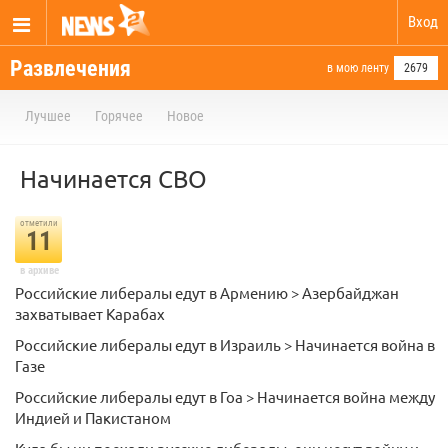
Вход
Развлечения
в мою ленту
2679
Лучшее
Горячее
Новое
Начинается СВО
отметили
11
в архиве
Российские либералы едут в Армению > Азербайджан
захватывает Карабах
Российские либералы едут в Израиль > Начинается война в
Газе
Российские либералы едут в Гоа > Начинается война между
Индией и Пакистаном