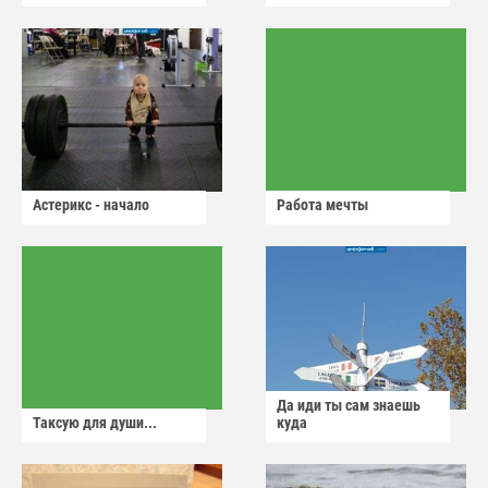
Астерикс - начало
Работа мечты
Да иди ты сам знаешь
Таксую для души...
куда