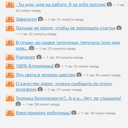
- Ты иди, иди на работу. Я за тебя посплю
21
— 1 час
30 минут назад
Завалили
21
— 1 час 31 минуту назад
Дальше не поеду, чтобы не разрушать счастья
21
— 1 час 32 минуты назад
В глуши, во мраке заточенья, тянулись тихо дни
21
мои...
— 1 час 33 минуты назад
Маджонг
21
— 1 час 34 минуты назад
100% блондинка!
21
— 1 час 35 минут назад
Луч света в темном царстве
21
— 1 час 36 минут назад
О качестве дорог, можно сообщить по этому
21
телефону
— 1 час 37 минут назад
Техника безопасности?.. А-а-а... Нет, не слышали!
21
— 1 час 38 минут назад
Хрен природу победишь!
21
— 1 час 39 минут назад