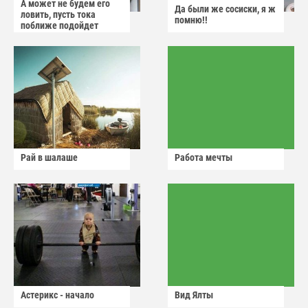
А может не будем его
Да были же сосиски, я ж
ловить, пусть тока
помню!!
поближе подойдет
Рай в шалаше
Работа мечты
Астерикс - начало
Вид Ялты