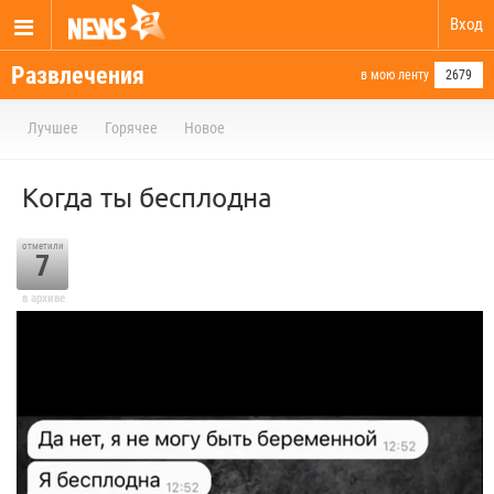
Вход
Развлечения
в мою ленту
2679
Лучшее
Горячее
Новое
Когда ты бесплодна
отметили
7
в архиве