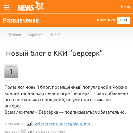
Вход
Развлечения
в мою ленту
2679
Лучшее
Горячее
Новое
Новый блог о ККИ "Берсерк"
отметил
1
в архиве
Появился новый блог, посвящённый популярной в России
коллекционно-карточной игре "Берсерк". Пока добавлено
всего несколько сообщений, но уже они вызывают
интерес.
Всем люителям Берсерка — подписываться обязательно.
Источник:
liveinternet.ru/users/blein_mo...
Добавил
KKnD
5 Декабря 2007