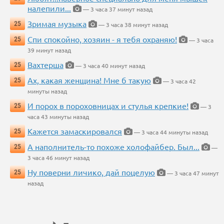
налепили...
— 3 часа 37 минут назад
Зримая музыка
25
— 3 часа 38 минут назад
Спи спокойно, хозяин - я тебя охраняю!
25
— 3 часа
39 минут назад
Вахтерша
25
— 3 часа 40 минут назад
Ах, какая женщина! Мне б такую
25
— 3 часа 42
минуты назад
И порох в пороховницах и стулья крепкие!
25
— 3
часа 43 минуты назад
Кажется замаскировался
25
— 3 часа 44 минуты назад
А наполнитель-то похоже холофайбер. Был...
25
—
3 часа 46 минут назад
Ну поверни личико, дай поцелую
25
— 3 часа 47 минут
назад