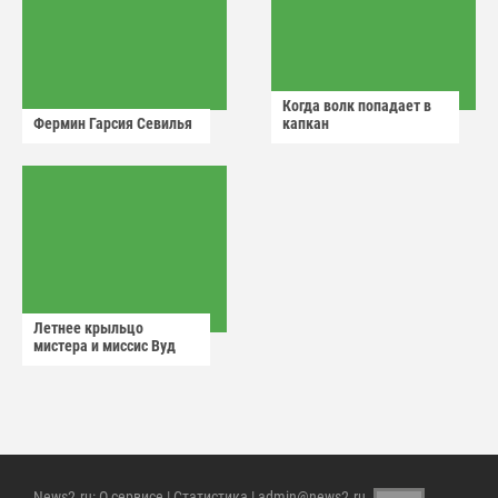
Когда волк попадает в
Фермин Гарсия Севилья
капкан
Летнее крыльцо
мистера и миссис Вуд
News2.ru
:
О сервисе
|
Статистика
| admin@news2.ru