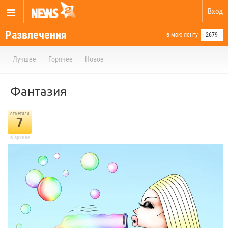
Вход
Развлечения
в мою ленту
2679
Лучшее
Горячее
Новое
Фантазия
отметили
7
в архиве