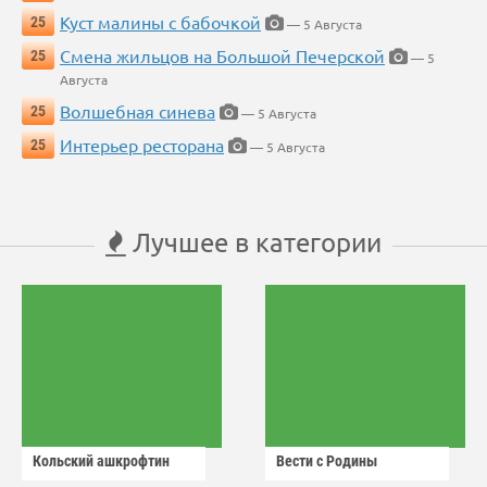
Куст малины с бабочкой
25
— 5 Августа
Смена жильцов на Большой Печерской
25
— 5
Августа
Волшебная синева
25
— 5 Августа
Интерьер ресторана
25
— 5 Августа
Лучшее в категории
Кольский ашкрофтин
Вести с Родины