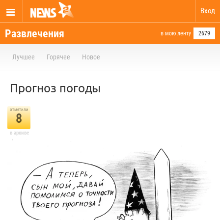
Вход
Развлечения
в мою ленту
2679
Лучшее
Горячее
Новое
Прогноз погоды⁠⁠
отметили
8
в архиве