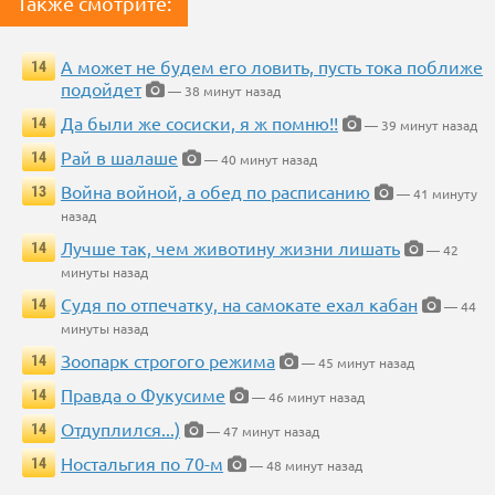
Также смотрите:
А может не будем его ловить, пусть тока поближе
14
подойдет
— 38 минут назад
Да были же сосиски, я ж помню!!
14
— 39 минут назад
Рай в шалаше
14
— 40 минут назад
Война войной, а обед по расписанию
13
— 41 минуту
назад
Лучше так, чем животину жизни лишать
14
— 42
минуты назад
Судя по отпечатку, на самокате ехал кабан
14
— 44
минуты назад
Зоопарк строгого режима
14
— 45 минут назад
Правда о Фукусиме
14
— 46 минут назад
Отдуплился...)
14
— 47 минут назад
Ностальгия по 70-м
14
— 48 минут назад