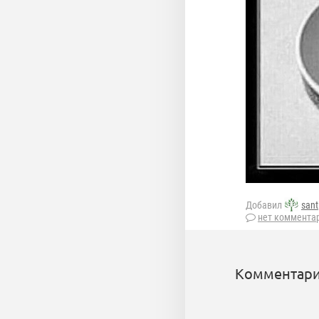
Добавил
sant
нет коммента
Комментари