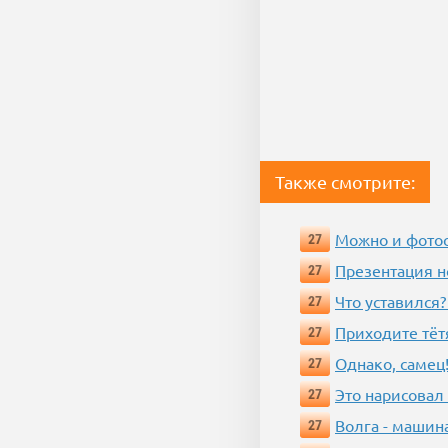
Также смотрите:
Можно и фотос
27
Презентация 
27
Что уставился?
27
Приходите тёт
27
Однако, самец!
27
Это нарисовал
27
Волга - машин
27