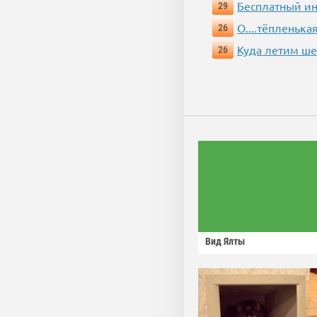
Бесплатный ин
29
О....тёпленькая
26
Куда летим ш
26
Вид Ялты