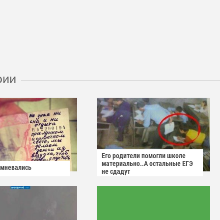
рии
Его родители помогли школе
материально..А остальные ЕГЭ
омневались
не сдадут