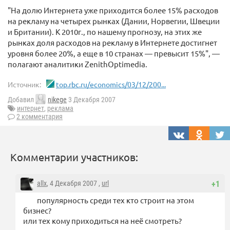
"На долю Интернета уже приходится более 15% расходов
на рекламу на четырех рынках (Дании, Норвегии, Швеции
и Британии). К 2010г., по нашему прогнозу, на этих же
рынках доля расходов на рекламу в Интернете достигнет
уровня более 20%, а еще в 10 странах — превысит 15%", —
полагают аналитики ZenithOptimedia.
Источник:
top.rbc.ru/economics/03/12/200...
Добавил
nikege
3 Декабря 2007
интернет
,
реклама
2 комментария
Комментарии участников:
allx
, 4 Декабря 2007 ,
url
+1
популярность среди тех кто строит на этом
бизнес?
или тех кому приходиться на неё смотреть?