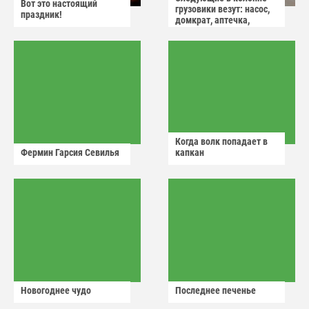
Вот это настоящий
грузовики везут: насос,
праздник!
домкрат, аптечка,
аварийный знак
Когда волк попадает в
Фермин Гарсия Севилья
капкан
Новогоднее чудо
Последнее печенье