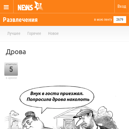
Вход
Развлечения
в мою ленту
2679
Лучшее
Горячее
Новое
Дрова⁠⁠
отметили
5
в архиве