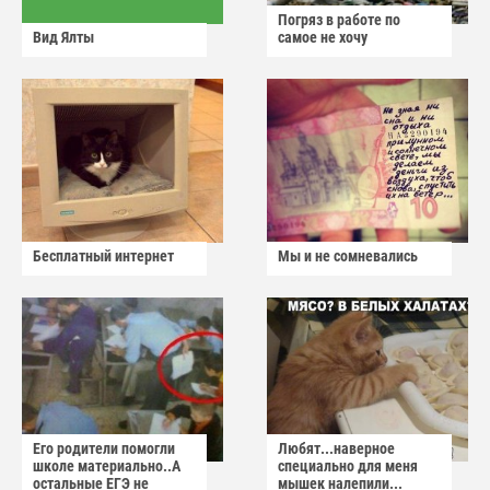
Погряз в работе по
Вид Ялты
самое не хочу
Бесплатный интернет
Мы и не сомневались
Его родители помогли
Любят...наверное
школе материально..А
специально для меня
остальные ЕГЭ не
мышек налепили...