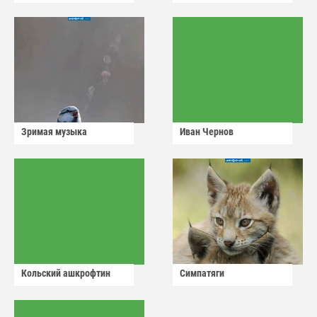
сдадут
Зримая музыка
Иван Чернов
Кольский ашкрофтин
Симпатяги