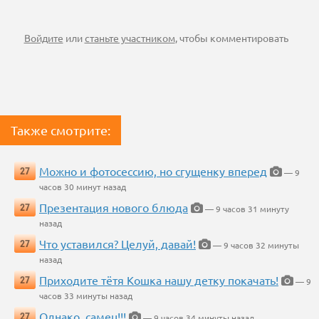
Войдите
или
станьте участником
, чтобы комментировать
Также смотрите:
Можно и фотосессию, но сгущенку вперед
27
— 9
часов 30 минут назад
Презентация нового блюда
27
— 9 часов 31 минуту
назад
Что уставился? Целуй, давай!
27
— 9 часов 32 минуты
назад
Приходите тётя Кошка нашу детку покачать!
27
— 9
часов 33 минуты назад
Однако, самец!!!
27
— 9 часов 34 минуты назад