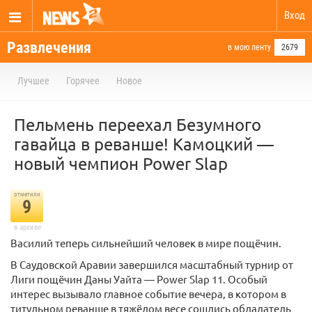
Вход
Развлечения
в мою ленту
2679
Лучшее
Горячее
Новое
Пельмень переехал Безумного
гавайца в реванше! Камоцкий —
новый чемпион Power Slap
отметили
9
в архиве
Василий теперь сильнейший человек в мире пощёчин.
В Саудовской Аравии завершился масштабный турнир от
Лиги пощёчин Даны Уайта — Power Slap 11. Особый
интерес вызывало главное событие вечера, в котором в
титульном реванше в тяжёлом весе сошлись обладатель