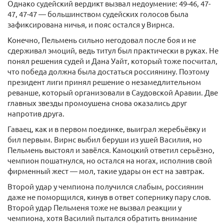
Однако судейский вердикт вызвал недоумение: 49-46, 47-
47, 47-47 — большинством судейских голосов была
зафиксирована ничья, и пояс остался у Вирнса.
Конечно, Пельмень сильно негодовал после боя и не
сдерживал эмоций, ведь титул был практически в руках. Не
понял решения судей и Дана Уайт, который тоже посчитал,
что победа должна была достаться россиянину. Поэтому
президент лиги принял решение о незамедлительном
реванше, который организовали в Саудовской Аравии. Две
главных звезды промоушена снова оказались друг
напротив друга.
Гаваец, как и в первом поединке, выиграл жеребьёвку и
бил первым. Вирнс выбил беруши из ушей Василия, но
Пельмень выстоял и завёлся. Камоцкий ответил серьёзно,
чемпион пошатнулся, но остался на ногах, исполнив свой
фирменный жест — мол, такие удары он ест на завтрак.
Второй удар у чемпиона получился слабым, россиянин
даже не поморщился, кинув в ответ сопернику пару слов.
Второй удар Пельменя тоже не вызвал реакции у
чемпиона, хотя Василий пытался обратить внимание