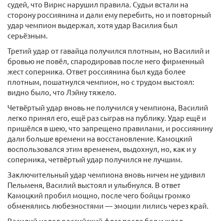
судей, что Вирнс нарушил правила. Судьи встали на
сторону россиянина и дали ему перебить, но и повторный
удар чемпион выдержал, хотя удар Василия был
серьёзным.
Третий удар от гавайца получился плотным, но Василий и
бровью не повёл, спародировав после него фирменный
жест соперника. Ответ россиянина был куда более
плотным, пошатнулся чемпион, но с трудом выстоял:
видно было, что Лэйну тяжело.
Четвёртый удар вновь не получился у чемпиона, Василий
легко принял его, ещё раз сыграв на публику. Удар ещё и
пришёлся в шею, что запрещено правилами, и россиянину
дали больше времени на восстановление. Камоцкий
воспользовался этим временем, выдохнул, но, как и у
соперника, четвёртый удар получился не лучшим.
Заключительный удар чемпиона вновь ничем не удивил
Пельменя, Василий выстоял и улыбнулся. В ответ
Камоцкий пробил мощно, после чего бойцы громко
обменялись любезностями — эмоции лились через край.
Василий надел российский флаг после боя и ждал