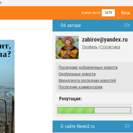
И
Вход
в мою ленту
2679
Об авторе
zabirov@yandex.ru
Профиль
|
Статистика
Последние добавленные новости
Одобренные новости
Френдлента последних новостей
Последние комментарии
Репутация:
О сайте News2.ru