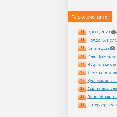
Также смотрите:
ВДНХ, 2023
25
Полдень. Пол
25
Отчий дом
25
—
Илья Великий
25
В Арбатских п
25
Лодка с ветло
25
Куст малины с
25
Смена жильцо
25
Волшебная си
25
Интерьер рест
25