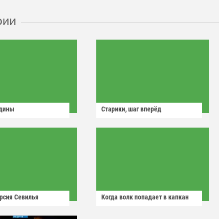
рии
одины
Старики, шаг вперёд
рсия Севилья
Когда волк попадает в капкан