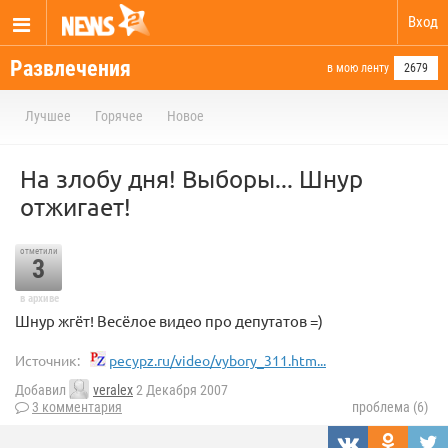
Вход
Развлечения
в мою ленту
2679
Лучшее
Горячее
Новое
На злобу дня! Выборы... Шнур
отжигает!
отметили
3
в архиве
Шнур жгёт! Весёлое видео про депутатов =)
Источник:
pecypz.ru/video/vybory_311.htm...
Добавил
veralex
2 Декабря 2007
3 комментария
проблема (6)