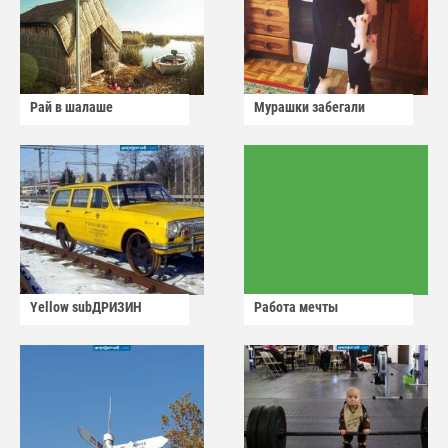
Рай в шалаше
Мурашки забегали
Yellow subДРИЗИН
Работа мечты