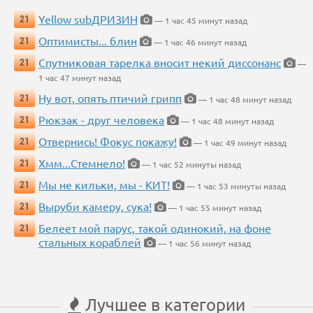
Yellow subДРИЗИН
21
— 1 час 45 минут назад
Оптимисты... блин
21
— 1 час 46 минут назад
Спутниковая тарелка вносит некий диссонанс
21
—
1 час 47 минут назад
Ну вот, опять птичий грипп
21
— 1 час 48 минут назад
Рюкзак - друг человека
21
— 1 час 48 минут назад
Отвернись! Фокус покажу!
21
— 1 час 49 минут назад
Хмм...Стемнело!
21
— 1 час 52 минуты назад
Мы не кильки, мы - КИТ!
21
— 1 час 53 минуты назад
Выруби камеру, сука!
21
— 1 час 55 минут назад
Белеет мой парус, такой одинокий, на фоне
21
стальных кораблей
— 1 час 56 минут назад
Лучшее в категории