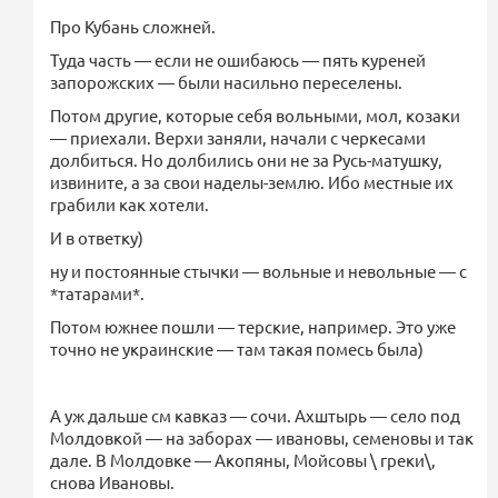
Про Кубань сложней.
Туда часть — если не ошибаюсь — пять куреней
запорожских — были насильно переселены.
Потом другие, которые себя вольными, мол, козаки
— приехали. Верхи заняли, начали с черкесами
долбиться. Но долбились они не за Русь-матушку,
извините, а за свои наделы-землю. Ибо местные их
грабили как хотели.
И в ответку)
ну и постоянные стычки — вольные и невольные — с
*татарами*.
Потом южнее пошли — терские, например. Это уже
точно не украинские — там такая помесь была)
А уж дальше см кавказ — сочи. Ахштырь — село под
Молдовкой — на заборах — ивановы, семеновы и так
дале. В Молдовке — Акопяны, Мойсовы \ греки\,
снова Ивановы.