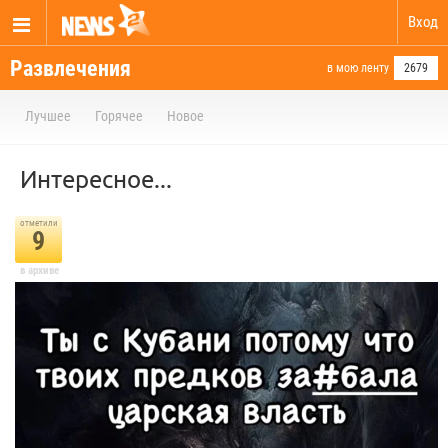
Вход
Развлечения
в мою ленту
2679
Лучшее
Горячее
Новое
Интересное...⁠⁠
отметили
9
в архиве