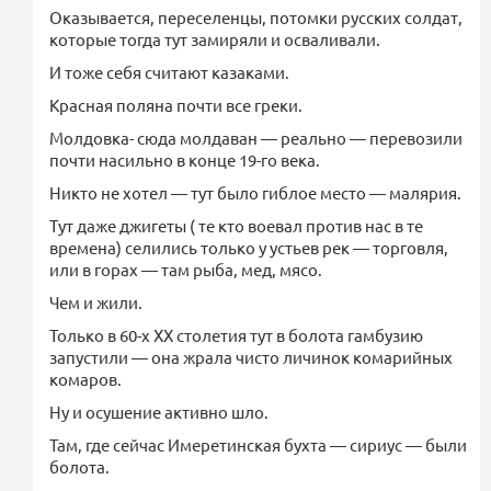
Оказывается, переселенцы, потомки русских солдат,
которые тогда тут замиряли и осваливали.
И тоже себя считают казаками.
Красная поляна почти все греки.
Молдовка- сюда молдаван — реально — перевозили
почти насильно в конце 19-го века.
Никто не хотел — тут было гиблое место — малярия.
Тут даже джигеты ( те кто воевал против нас в те
времена) селились только у устьев рек — торговля,
или в горах — там рыба, мед, мясо.
Чем и жили.
Только в 60-х ХХ столетия тут в болота гамбузию
запустили — она жрала чисто личинок комарийных
комаров.
Ну и осушение активно шло.
Там, где сейчас Имеретинская бухта — сириус — были
болота.