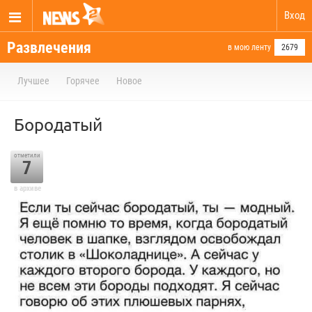
Вход
Развлечения
в мою ленту
2679
Лучшее
Горячее
Новое
Бородатый
отметили
7
в архиве