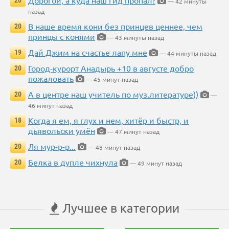
— 42 минуты
назад
В наше время кони без принцев ценнее, чем
20
принцы с конями
— 43 минуты назад
Дай Джим на счастье лапу мне
19
— 44 минуты назад
Город-курорт Анадырь +10 в августе добро
20
пожаловать
— 45 минут назад
А в центре наш учитель по муз.литературе))
20
—
46 минут назад
Когда я ем, я глух и нем, хитёр и быстр, и
18
дьявольски умён
— 47 минут назад
Ля мур-р-р...
20
— 48 минут назад
Белка в дупле чихнула
20
— 49 минут назад
Лучшее в категории