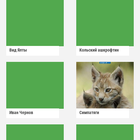
Вид Ялты
Кольский ашкрофтин
Иван Чернов
Симпатяги