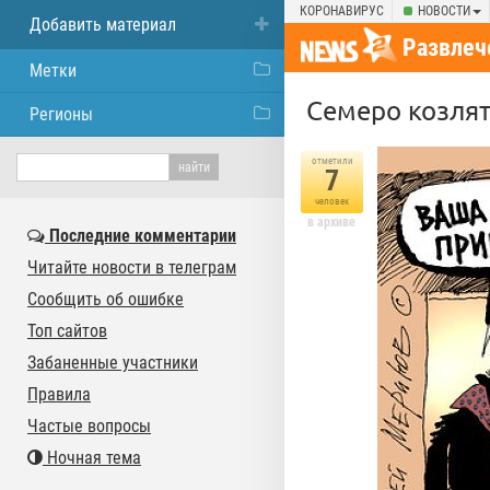
КОРОНАВИРУС
НОВОСТИ
Добавить материал
Развлеч
Метки
Семеро козлят,
Регионы
отметили
7
человек
в архиве
Последние комментарии
Читайте новости в телеграм
Сообщить об ошибке
Топ сайтов
Забаненные участники
Правила
Частые вопросы
Ночная тема