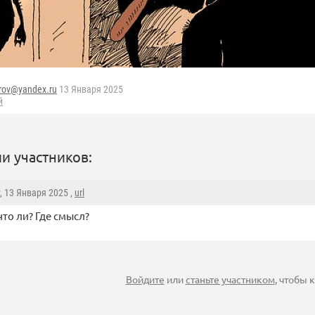
rov@yandex.ru
13 Января 2025
й
и участников:
, 13 Января 2025 ,
url
что ли? Где смысл?
Войдите
или
станьте участником
, чтобы