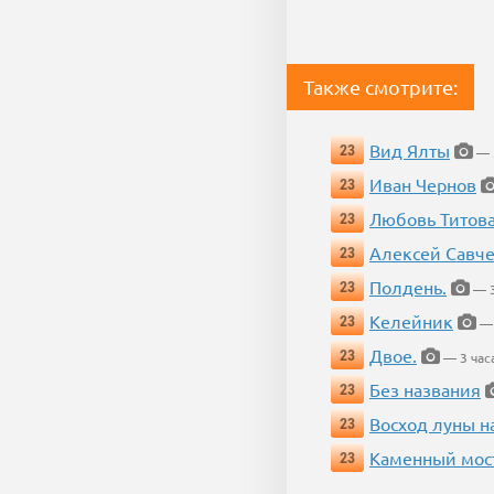
Также смотрите:
Вид Ялты
23
— 3
Иван Чернов
23
Любовь Титов
23
Алексей Савч
23
Полдень.
23
— 3
Келейник
23
— 
Двое.
23
— 3 час
Без названия
23
Восход луны н
23
Каменный мос
23