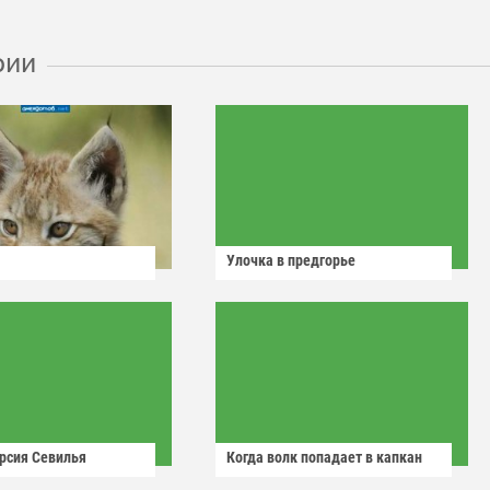
рии
Улочка в предгорье
рсия Севилья
Когда волк попадает в капкан