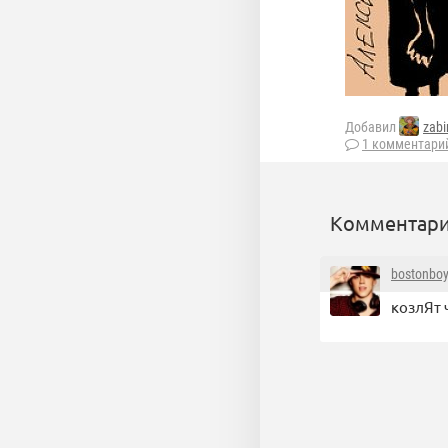
Добавил
zabi
1 комментари
Комментари
bostonboy
козлЯт 