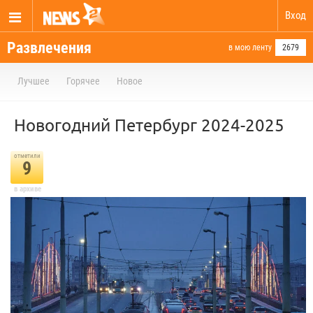
Вход
Развлечения
в мою ленту
2679
Лучшее
Горячее
Новое
Новогодний Петербург 2024-2025⁠⁠
отметили
9
в архиве