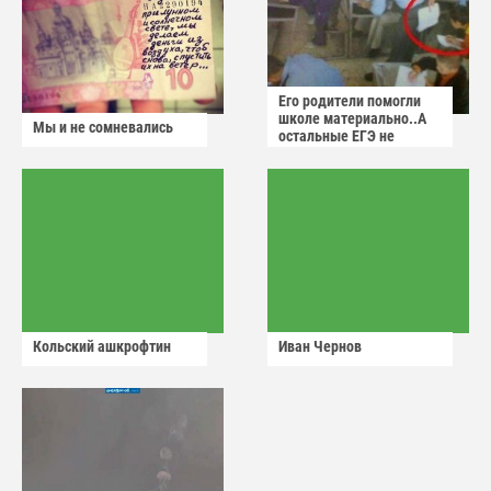
Его родители помогли
школе материально..А
Мы и не сомневались
остальные ЕГЭ не
сдадут
Кольский ашкрофтин
Иван Чернов