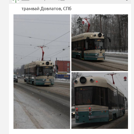
трамвай Довлатов, СПб