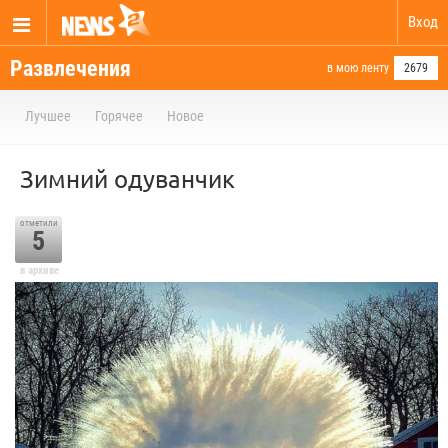
Вход
Развлечения
в мою ленту
2679
Лучшее
Горячее
Новое
Зимний одуванчик
отметили
5
в архиве