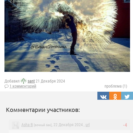
Добавил
sant
21 Декабря 2024
1 комментарий
проблема (1)
Комментарии участников:
Asha B
, 22 Декабря 2024 ,
url
-4
[вечный бан]