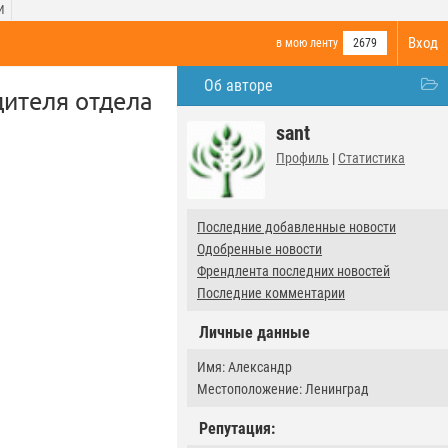
И
Вход
в мою ленту
2679
Об авторе
ителя отдела
sant
Профиль
|
Статистика
Последние добавленные новости
Одобренные новости
Френдлента последних новостей
Последние комментарии
Личные данные
Имя: Александр
Местоположение: Ленинград
Репутация: