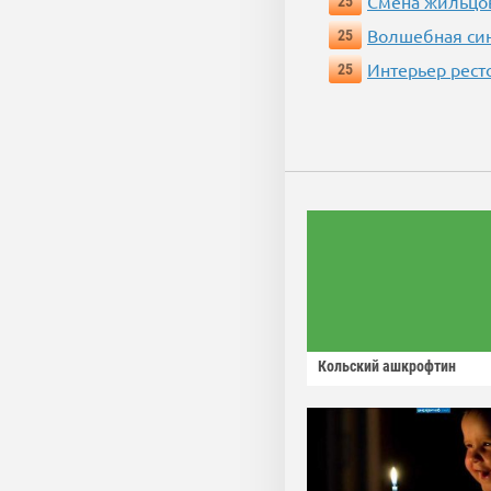
Смена жильцо
25
Волшебная си
25
Интерьер рест
25
Кольский ашкрофтин