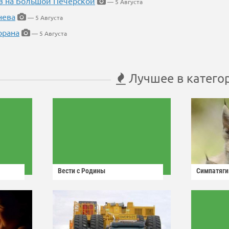
в на Большой Печерской
— 5 Августа
нева
— 5 Августа
орана
— 5 Августа
Лучшее в катего
Вести с Родины
Симпатяги