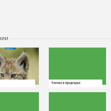
рии
Улочка в предгорье