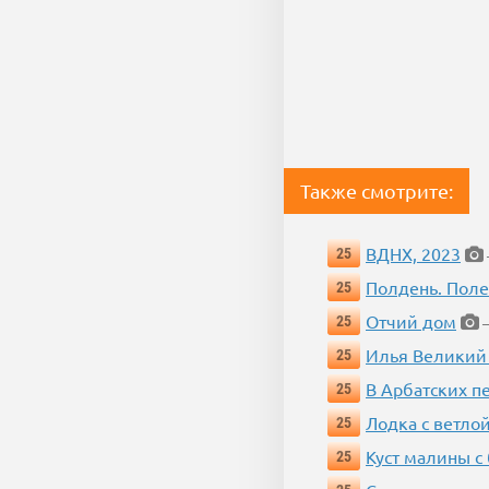
Также смотрите:
ВДНХ, 2023
25
Полдень. Пол
25
Отчий дом
25
—
Илья Великий
25
В Арбатских п
25
Лодка с ветло
25
Куст малины с
25