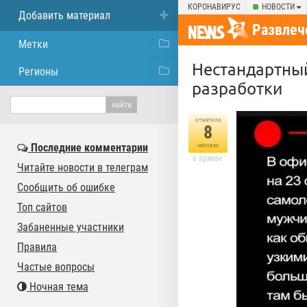
КОРОНАВИРУС
НОВОСТИ
Добавить материал
Развлеч
Метки
Нестандартный
Регионы
разработки
отметили
8
Последние комментарии
человек
в архиве
Читайте новости в телеграм
Сообщить об ошибке
Топ сайтов
Забаненные участники
Правила
Частые вопросы
Ночная тема