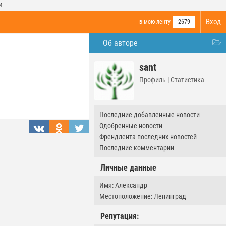
И
Вход
в мою ленту
2679
Об авторе
sant
Профиль
|
Статистика
Последние добавленные новости
Одобренные новости
Френдлента последних новостей
Последние комментарии
Личные данные
Имя: Александр
Местоположение: Ленинград
Репутация: