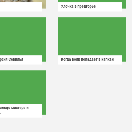
Улочка в предгорье
рсия Севилья
Когда волк попадает в капкан
ыльцо мистера и
д