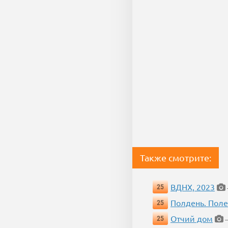
Также смотрите:
ВДНХ, 2023
25
Полдень. Пол
25
Отчий дом
25
—