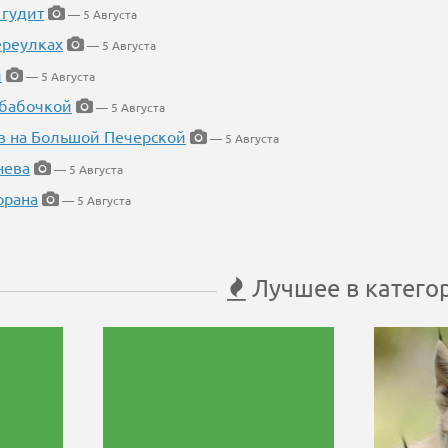
 гудит
— 5 Августа
ереулках
— 5 Августа
й
— 5 Августа
 бабочкой
— 5 Августа
в на Большой Печерской
— 5 Августа
нева
— 5 Августа
орана
— 5 Августа
Лучшее в катего