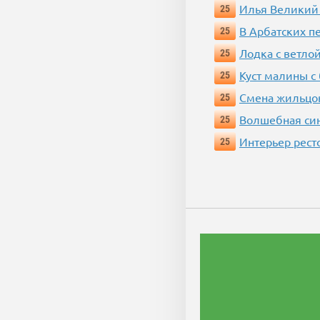
Илья Великий
25
В Арбатских п
25
Лодка с ветло
25
Куст малины с
25
Смена жильцо
25
Волшебная си
25
Интерьер рест
25