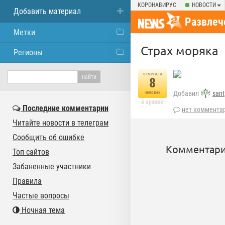
КОРОНАВИРУС
НОВОСТИ
Добавить материал
Развлеч
Метки
Страх моряка
Регионы
отметили
8
Добавил
sant
человек
в архиве
Последние комментарии
нет коммента
Читайте новости в телеграм
Сообщить об ошибке
Комментари
Топ сайтов
Забаненные участники
Правила
Частые вопросы
Ночная тема