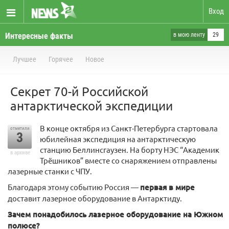
Вход
Интересные факты
в мою ленту
29
Лучшее
Горячее
Новое
Секрет 70-й Российской
антарктической экспедиции
В конце октября из Санкт-Петербурга стартовала
отметили
3
юбилейная экспедиция на антарктическую
станцию Беллинсгаузен. На борту НЭС “Академик
в архиве
Трёшников” вместе со снаряжением отправлены
лазерные станки с ЧПУ.
Благодаря этому событию Россия —
первая в мире
доставит лазерное оборудование в Антарктиду.
Зачем понадобилось лазерное оборудование на Южном
полюсе?