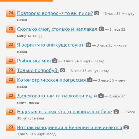
Повторяю вопрос - что вы пили?
24
— 3 часа 31 минуту
назад
Сколько смог, столько и наплакал
23
— 3 часа 32
минуты назад
Я верил что они существуют!
23
— 3 часа 33 минуты
назад
Рыбонька моя
23
— 3 часа 34 минуты назад
Только попробуй!
23
— 3 часа 35 минут назад
Котометрическая прогрессия
23
— 3 часа 36 минут
назад
Далековато там от парковки идти
23
— 3 часа 37
минут назад
Наделал в тапки кто, спрашиваю тебя я?
23
— 3 часа
38 минут назад
Вот так наводнения в Венеции и начинаются
23
—
3 часа 39 минут назад