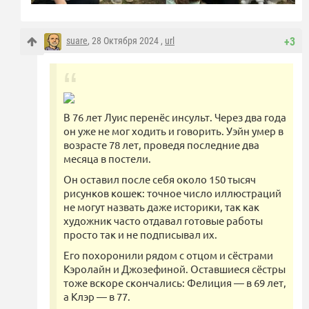
suare
, 28 Октября 2024 ,
url
+3
В 76 лет Луис перенёс инсульт. Через два года
он уже не мог ходить и говорить. Уэйн умер в
возрасте 78 лет, проведя последние два
месяца в постели.
Он оставил после себя около 150 тысяч
рисунков кошек: точное число иллюстраций
не могут назвать даже историки, так как
художник часто отдавал готовые работы
просто так и не подписывал их.
Его похоронили рядом с отцом и сёстрами
Кэролайн и Джозефиной. Оставшиеся сёстры
тоже вскоре скончались: Фелиция — в 69 лет,
а Клэр — в 77.