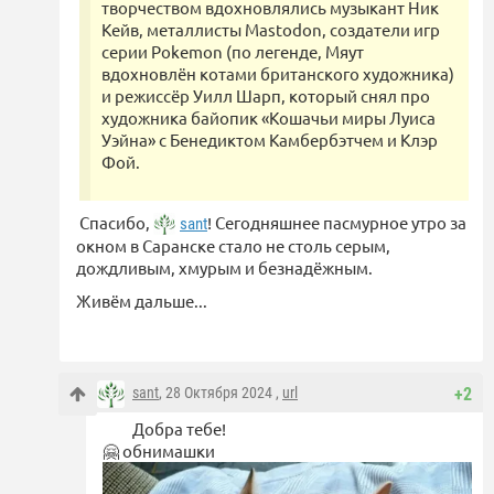
творчеством вдохновлялись музыкант Ник
Кейв, металлисты Mastodon, создатели игр
серии Pokemon (по легенде, Мяут
вдохновлён котами британского художника)
и режиссёр Уилл Шарп, который снял про
художника байопик «Кошачьи миры Луиса
Уэйна» с Бенедиктом Камбербэтчем и Клэр
Фой.
Спасибо,
! Сегодняшнее пасмурное утро за
sant
окном в Саранске стало не столь серым,
дождливым, хмурым и безнадёжным.
Живём дальше...
sant
, 28 Октября 2024 ,
url
+2
Добра тебе!
🤗 обнимашки