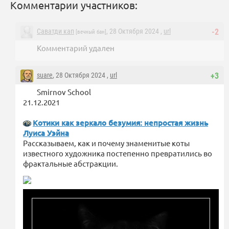
Комментарии участников:
Саватди кап
, 28 Октября 2024 ,
url
-2
[вечный бан]
Комментарий удален
suare
, 28 Октября 2024 ,
url
+3
Smirnov School
21.12.2021
Котики как зеркало безумия: непростая жизнь
Луиса Уэйна
Рассказываем, как и почему знаменитые коты
известного художника постепенно превратились во
фрактальные абстракции.