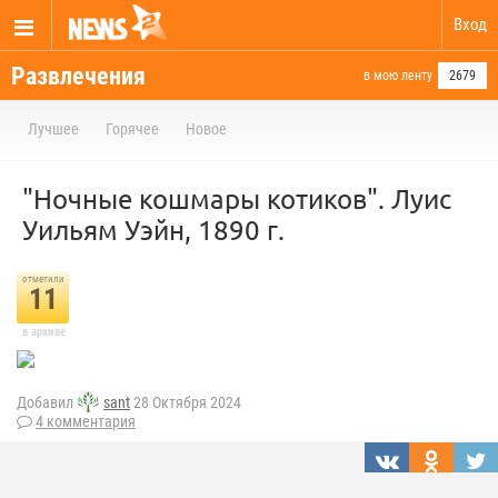
Вход
Развлечения
в мою ленту
2679
Лучшее
Горячее
Новое
"Ночные кошмары котиков". Луис
Уильям Уэйн, 1890 г.
отметили
11
в архиве
Добавил
sant
28 Октября 2024
4 комментария