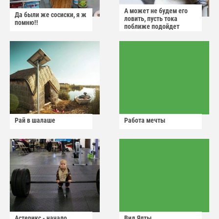
А может не будем его
Да были же сосиски, я ж
ловить, пусть тока
помню!!
поближе подойдет
Рай в шалаше
Работа мечты
Астерикс - начало
Вид Ялты