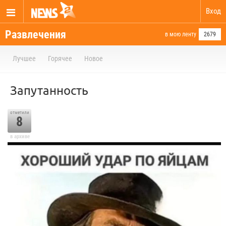
Вход
Развлечения
в мою ленту
2679
Лучшее
Горячее
Новое
Запутанность
отметили
8
в архиве