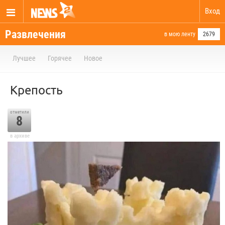
Вход
Развлечения
в мою ленту
2679
Лучшее
Горячее
Новое
Крепость
отметили
8
в архиве