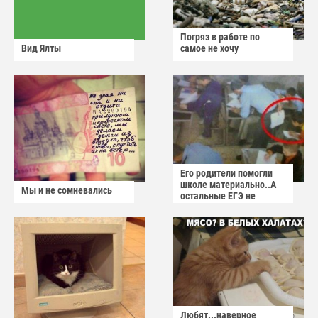
Погряз в работе по
Вид Ялты
самое не хочу
Его родители помогли
школе материально..А
Мы и не сомневались
остальные ЕГЭ не
сдадут
Любят...наверное