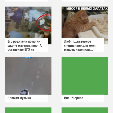
Его родители помогли
Любят...наверное
школе материально..А
специально для меня
остальные ЕГЭ не
мышек налепили...
сдадут
Зримая музыка
Иван Чернов