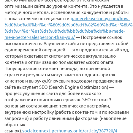
оптимизации сайта до уровня контента. Это нуждается в
методичного метода, исследования конкурентов и работы
с показателями посещаемости.
gamereleasetoday.com/how-
%d0%be%d0%b1%d1%80%d0%b0%d1%82%d0%bd%d1%8b%
%d1%81%d1%81%d1%8b%d0%bb%d0%ba%d0%b8-made-
me-a-better-salesperson-than-you/
— Построение ссылок
высокого качестваУлучшение сайта не представляет собой
единовременной операцией — это продолжительный ход,
который охватывает систематическое актуализацию
контента и оптимизацию пользовательского опыта.
Популяризация отнимает периода, но при верной
стратегии результаты могут заметно поднять приток
клиентов и выручку.Ключевым подходом продвижения
сайта выступает SEO (Search Engine Optimization) —
процесс улучшения сайта для более высокого
отображения в поисковых сервисах. SEO состоит 3
основных составляющих: технические настройки,
внутреннюю настройку (работа с контентом и поисковыми
запросами) и работу с внешними факторами (накопление
обратных
ссылок).
socialconnext.perhumas.or.id/article/387720/4-