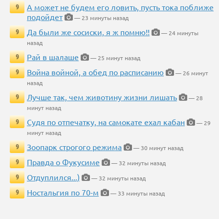
А может не будем его ловить, пусть тока поближе
9
подойдет
— 23 минуты назад
Да были же сосиски, я ж помню!!
9
— 24 минуты
назад
Рай в шалаше
9
— 25 минут назад
Война войной, а обед по расписанию
9
— 26 минут
назад
Лучше так, чем животину жизни лишать
9
— 28
минут назад
Судя по отпечатку, на самокате ехал кабан
9
— 29
минут назад
Зоопарк строгого режима
9
— 30 минут назад
Правда о Фукусиме
9
— 32 минуты назад
Отдуплился...)
9
— 32 минуты назад
Ностальгия по 70-м
9
— 33 минуты назад