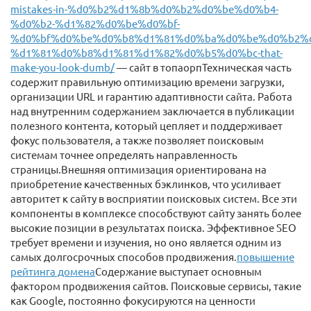
mistakes-in-%d0%b2%d1%8b%d0%b2%d0%be%d0%b4-
%d0%b2-%d1%82%d0%be%d0%bf-
%d0%bf%d0%be%d0%b8%d1%81%d0%ba%d0%be%d0%b2%d
%d1%81%d0%b8%d1%81%d1%82%d0%b5%d0%bc-that-
make-you-look-dumb/
— сайт в топаорпТехническая часть
содержит правильную оптимизацию времени загрузки,
организации URL и гарантию адаптивности сайта. Работа
над внутренним содержанием заключается в публикации
полезного контента, который цепляет и поддерживает
фокус пользователя, а также позволяет поисковым
системам точнее определять направленность
страницы.Внешняя оптимизация ориентирована на
приобретение качественных бэклинков, что усиливает
авторитет к сайту в восприятии поисковых систем. Все эти
компоненты в комплексе способствуют сайту занять более
высокие позиции в результатах поиска. Эффективное SEO
требует времени и изучения, но оно является одним из
самых долгосрочных способов продвижения.
повышение
рейтинга домена
Содержание выступает основным
фактором продвижения сайтов. Поисковые сервисы, такие
как Google, постоянно фокусируются на ценности