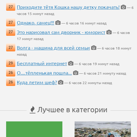
Приходите тётя Кошка нашу детку покачать!
27
— 6
часов 15 минут назад
Однако, самец!!!
27
— 6 часов 16 минут назад
Это нарисовал сам дворник - юморист
27
— 6 часов
17 минут назад
Волга - машина для всей семьи
27
— 6 часов 18 минут
назад
Бесплатный интернет
29
— 6 часов 19 минут назад
О....тёпленькая пошла...
26
— 6 часов 21 минуту назад
Куда летим шеф?
26
— 6 часов 22 минуты назад
Лучшее в категории