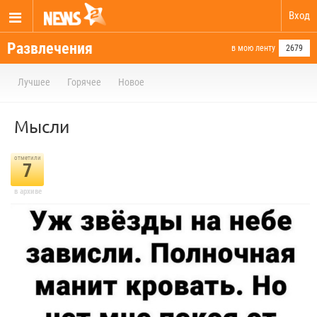
Вход
Развлечения
в мою ленту
2679
Лучшее
Горячее
Новое
Мысли
отметили
7
в архиве