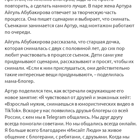
повторить, а сделать намного лучше. В паре жена Артура
Айгуль Абубакирова отвечает за творческую часть
процесса. Она пишет сценарии и выбирает, что снимать.
Съемками занимается сам Артур, над монтажом работают
по очереди.
Айгуль Абубакирова рассказала, что старшая дочка,
которая снималась с двух с половиной лет, до сих пор
любит участвовать в процессе съемок. Дети сами уже
придумывают сценарии, рассказывают и просят, чтобы их
снимали. «Если к ним прислушаться, они действительно
такие интересные вещи придумывают», – поделилась
мама-блогер.
Артур поделился тем, как встречали окружающие его
новое занятие: «Я чувствовал от друзей и знакомых хейт:
«Взрослый мужик, снимаешься в юмористических видео в
TikTok». Вскоре у нас появились друзья-блогеры со всей
России, с кем мы в Telegram общались. Мы друг другу
всегда помогали советами. Но мы общались всегда онлайн.
Я больше всего благодарен «Инсайт Люди» за живое
общение с блогерами, с ребятами, с друзьями. Когда мы