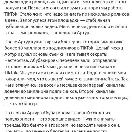
делали один ролик, выкладывали и смотрели, что из этого
получится. После этого я стал изучать алгоритмы работы
TikTok. Стало ясно, что надо снимать по несколько роликов
в день. Залог успеха этой площадки — стабильная
публикация новых видео. Мы в первый день взяли и сняли
за час семь роликов», – поделился Артур.
После Артур купил курсы у блогеров, которые имели уже
более 10 миллионов подписчиков в TikTok. Целый месяц
Артур изучал основы съемки и впитывал секреты
мастерства. Абубакировы переделывали, отправляли
готовые ролики. «Так мы делали первый наш канал в
TikTok. Мы уже сами начали сниматься. Родственники мои
говорили, мол, что вы детей мучаете, сами снимайтесь. Так
мы и втянулись, за восемь месяцев свой первый канал мы
довели до миллиона подписчиков. Второй канал мы
довели до миллиона подписчиков уже за полтора месяца»,
– сказал блогер.
По словам Артура Абубакирова, главный секрет их
популярности — это хорошие видео. Нужно снимать
тренды. Кто бы что ни говорил, но заходят именно они.
При этом, по мнению блогеров, задача не просто