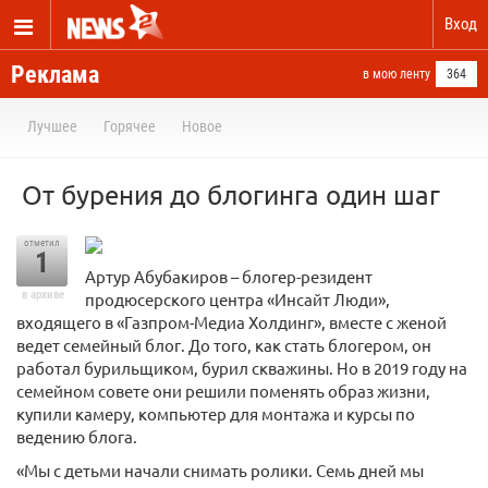
Вход
Реклама
в мою ленту
364
Лучшее
Горячее
Новое
От бурения до блогинга один шаг
отметил
1
Артур Абубакиров – блогер-резидент
в архиве
продюсерского центра «Инсайт Люди»,
входящего в «Газпром-Медиа Холдинг», вместе с женой
ведет семейный блог. До того, как стать блогером, он
работал бурильщиком, бурил скважины. Но в 2019 году на
семейном совете они решили поменять образ жизни,
купили камеру, компьютер для монтажа и курсы по
ведению блога.
«Мы с детьми начали снимать ролики. Семь дней мы