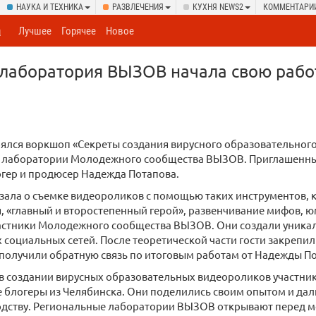
НАУКА И ТЕХНИКА
РАЗВЛЕЧЕНИЯ
КУХНЯ NEWS2
КОММЕНТАРИ
а
Лучшее
Горячее
Новое
лаборатория ВЫЗОВ начала свою рабо
тоялся воркшоп «Секреты создания вирусного образовательного
 лаборатории Молодежного сообщества ВЫЗОВ. Приглашенн
огер и продюсер Надежда Потапова.
зала о съемке видеороликов с помощью таких инструментов, к
, «главный и второстепенный герой», развенчивание мифов, 
частники Молодежного сообщества ВЫЗОВ. Они создали уника
социальных сетей. После теоретической части гости закрепи
 получили обратную связь по итоговым работам от Надежды П
 в создании вирусных образовательных видеороликов участни
блогеры из Челябинска. Они поделились своим опытом и дал
дству. Региональные лаборатории ВЫЗОВ открывают перед 