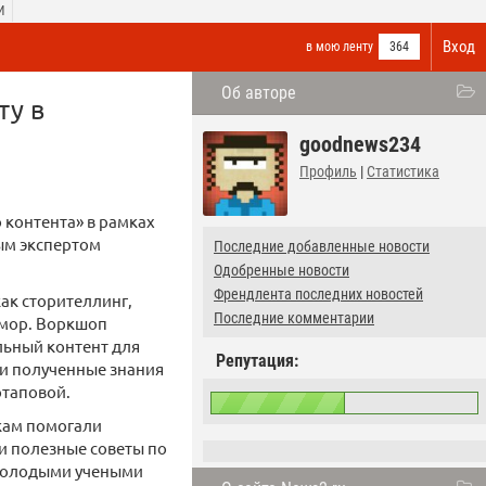
И
Вход
в мою ленту
364
Об авторе
ту в
goodnews234
Профиль
|
Статистика
 контента» в рамках
ым экспертом
Последние добавленные новости
Одобренные новости
Френдлента последних новостей
ак сторителлинг,
Последние комментарии
юмор. Воркшоп
льный контент для
Репутация:
ли полученные знания
отаповой.
кам помогали
и полезные советы по
молодыми учеными