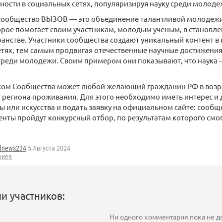
ости в социальных сетях, популяризируя науку среди молоде
ообщество ВЫЗОВ — это объединение талантливой молодежи 
орое помогает своим участникам, молодым ученым, в станов
анстве. Участники сообщества создают уникальный контент 
етях, тем самым продвигая отечественные научные достижени
реди молодежи. Своим примером они показывают, что наука 
ком Сообщества может любой желающий гражданин РФ в возрас
 региона проживания. Для этого необходимо иметь интерес и 
ры или искусства и подать заявку на официальном сайте: сооб
енты пройдут конкурсный отбор, по результатам которого смо
dnews234
5 Августа 2024
риев
и участников:
Ни одного комментария пока не 