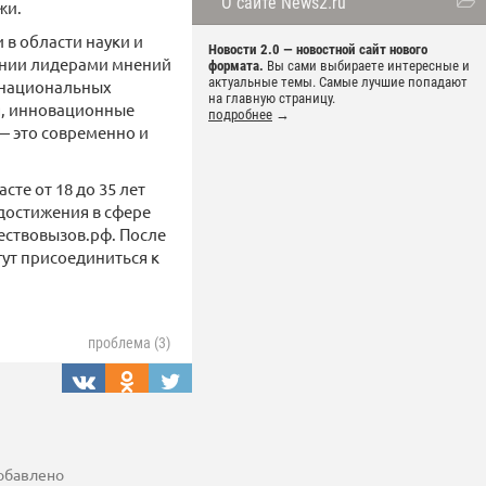
О сайте News2.ru
жи.
в области науки и
Новости 2.0 — новостной сайт нового
лении лидерами мнений
формата.
Вы сами выбираете интересные и
актуальные темы. Самые лучшие попадают
в национальных
на главную страницу.
я, инновационные
подробнее
→
— это современно и
те от 18 до 35 лет
достижения в сфере
ществовызов.рф. После
гут присоединиться к
проблема (3)
добавлено