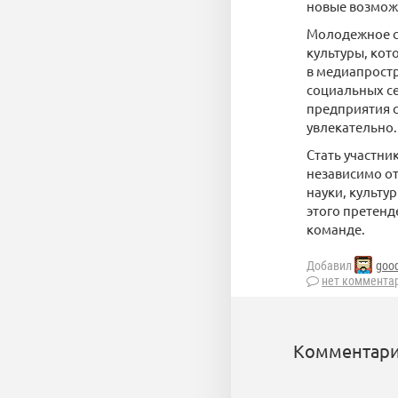
новые возможн
Молодежное с
культуры, кот
в медиапростр
социальных с
предприятия с
увлекательно.
Стать участни
независимо от
науки, культу
этого претенд
команде.
Добавил
goo
нет коммента
Комментари