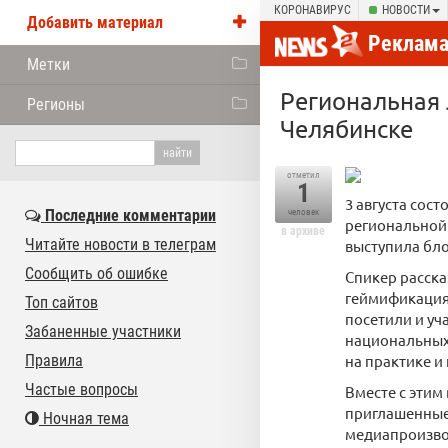
КОРОНАВИРУС
НОВОСТИ
Добавить материал
Реклам
Метки
Региональная 
Регионы
Челябинске
отметил
1
3 августа сос
Последние комментарии
человек
региональной
в архиве
Читайте новости в телеграм
выступила бл
Сообщить об ошибке
Спикер расска
геймификация
Топ сайтов
посетили и у
Забаненные участники
национальных 
Правила
на практике и
Частые вопросы
Вместе с этим
приглашенные 
Ночная тема
медиапроизво