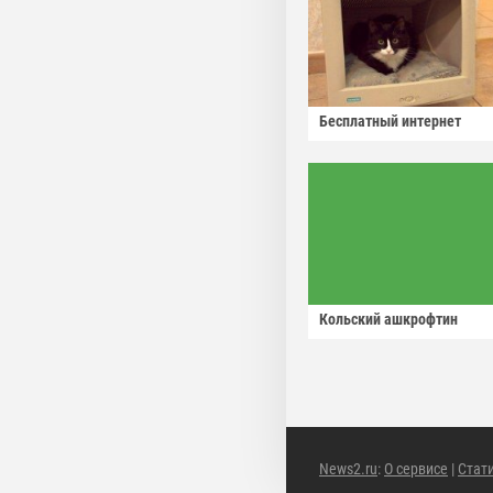
Бесплатный интернет
Кольский ашкрофтин
News2.ru
:
О сервисе
|
Стат