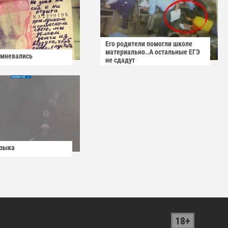
Его родители помогли школе
материально..А остальные ЕГЭ
омневались
не сдадут
узыка
18+