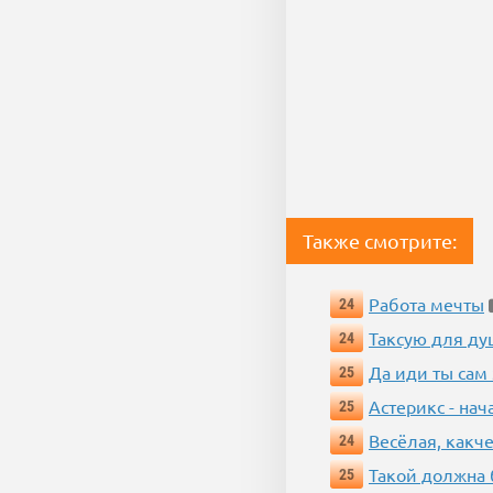
Также смотрите:
Работа мечты
24
Таксую для душ
24
Да иди ты сам
25
Астерикс - нач
25
Весёлая, какч
24
Такой должна 
25