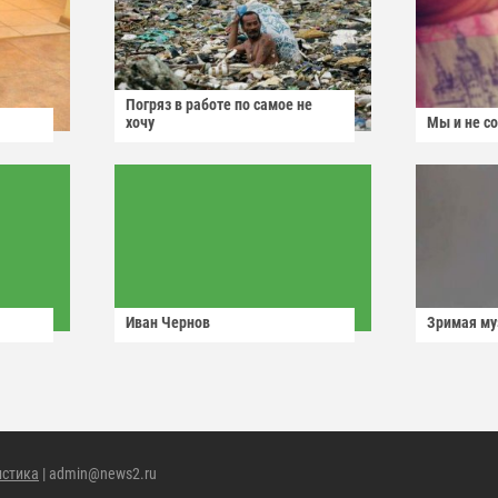
Погряз в работе по самое не
хочу
Мы и не с
Иван Чернов
Зримая м
истика
| admin@news2.ru