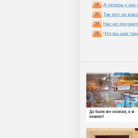
А теперь у нас
25
Так вот он ка
25
Нас не догонят
24
Что вы щас там
25
Да были же сосиски, я ж
помню!!