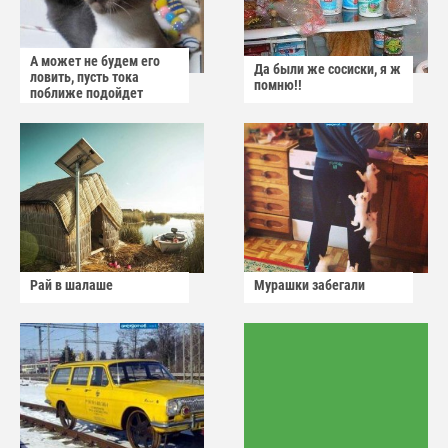
А может не будем его
Да были же сосиски, я ж
ловить, пусть тока
помню!!
поближе подойдет
Рай в шалаше
Мурашки забегали