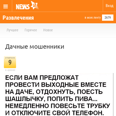
Вход
Развлечения
в мою ленту
2679
Лучшее
Горячее
Новое
Дачные мошенники
отметили
9
в архиве