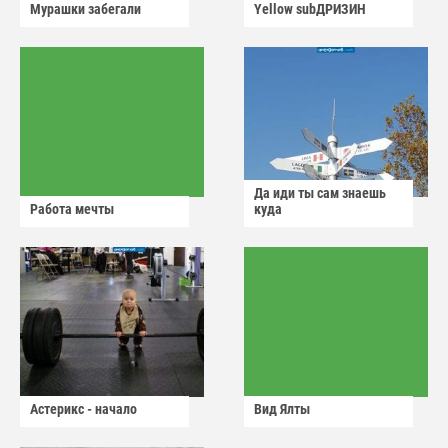
Мурашки забегали
Yellow subДРИЗИН
Да иди ты сам знаешь
Работа мечты
куда
Астерикс - начало
Вид Ялты