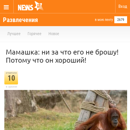
Вход
Развлечения
в мою ленту
2679
Лучшее
Горячее
Новое
Мамашка: ни за что его не брошу!
Потому что он хороший!
отметили
10
в архиве