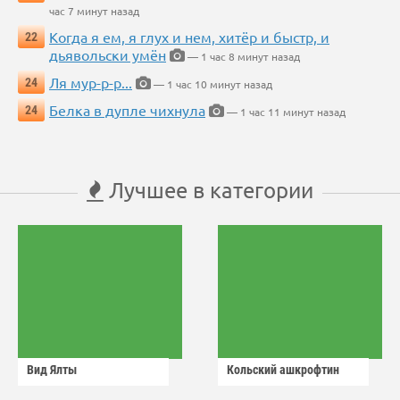
час 7 минут назад
Когда я ем, я глух и нем, хитёр и быстр, и
22
дьявольски умён
— 1 час 8 минут назад
Ля мур-р-р...
24
— 1 час 10 минут назад
Белка в дупле чихнула
24
— 1 час 11 минут назад
Лучшее в категории
Вид Ялты
Кольский ашкрофтин