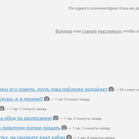
Ни одного комментария пока не 
Войдите
или
станьте участником
, чтобы
дем его ловить, пусть тока поближе подойдет
— 59 минут н
сиски, я ж помню!!
— 1 час 0 минут назад
— 1 час 1 минуту назад
 а обед по расписанию
— 1 час 2 минуты назад
м животину жизни лишать
— 1 час 3 минуты назад
тку, на самокате ехал кабан
— 1 час 4 минуты назад