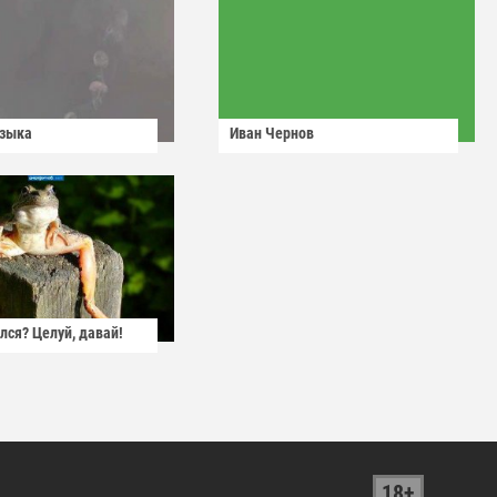
узыка
Иван Чернов
лся? Целуй, давай!
18+