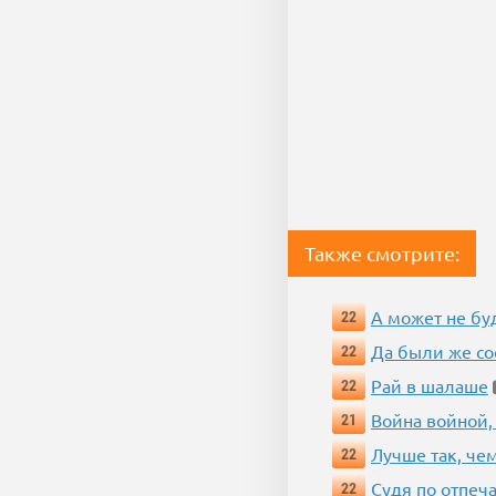
Также смотрите:
А может не бу
22
Да были же со
22
Рай в шалаше
22
Война войной,
21
Лучше так, че
22
Судя по отпеча
22