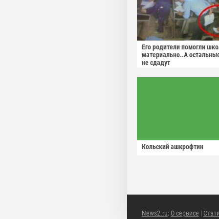
Его родители помогли шко
материально..А остальны
не сдадут
Кольский ашкрофтин
News2.ru
:
О сервисе
|
Стат