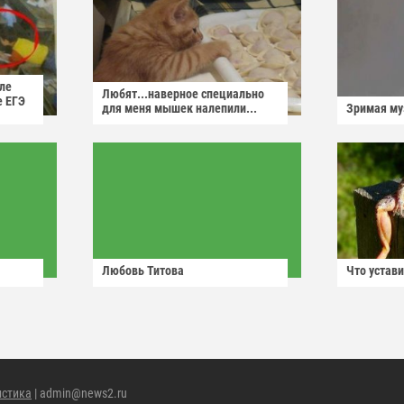
ле
Любят...наверное специально
е ЕГЭ
для меня мышек налепили...
Зримая м
Любовь Титова
Что устави
истика
| admin@news2.ru