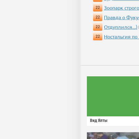
Зоопарк строг
22
Правда о Фук
22
Отдуплился...)
22
Ностальгия по
22
Вид Ялты