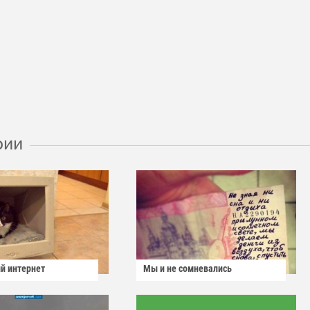
рии
й интернет
Мы и не сомневались