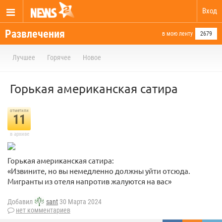
Вход
Развлечения
в мою ленту
2679
Лучшее
Горячее
Новое
Горькая американская сатира
отметили
11
в архиве
Горькая американская сатира:
«Извините, но вы немедленно должны уйти отсюда.
Мигранты из отеля напротив жалуются на вас»
Добавил
sant
30 Марта 2024
нет комментариев