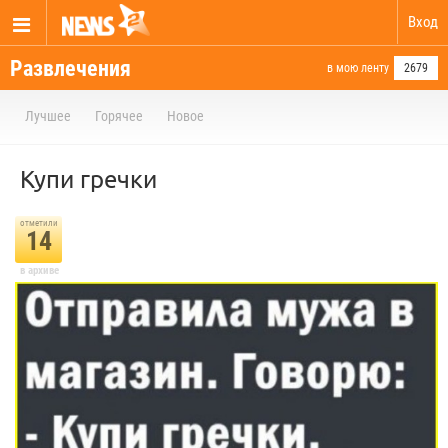
Вход
Развлечения
в мою ленту
2679
Лучшее
Горячее
Новое
Купи гречки
отметили
14
в архиве