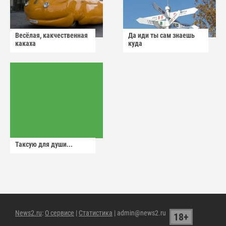
Весёлая, какчественная
Да иди ты сам знаешь
какаха
куда
Таксую для души...
News2.ru
:
О сервисе
|
Статистика
| admin@news2.ru
18+