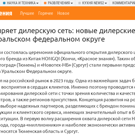
НАУКА И ТЕХНИКА
РАЗВЛЕЧЕНИЯ
КУХНЯ NEWS2
КОММЕНТАРИ
ения
Лучшее
Горячее
Новое
яет дилерскую сеть: новые дилерски
ральском федеральном округе
ни состоялась церемония официального открытия дилерского
о бренда из Китая HONGQI (Хончи, «Красное знамя»). Таким о
оград» (Тюмень) и «Новотех-МБ» (Сургут) стали первыми пре
в Уральском Федеральном округе.
на российский рынок в 2023 году. Одна из важнейших задач б
восприятия в сердцах клиентов. Именно поэтому проводится
ирования дилерской сети с точки зрения количества и качес
тров, а также регионов присутствия. Концепция развития на 
в выборе надежных партнеров, разделяющих с брендом поним
укции и клиентского сервиса, имеющих значительный опыт в 
ситуации. В первую волну расширения охвата дилерской сети
ода, города-«миллионники» и наиболее экономически активны
тносятся Тюменская область и Сургут.