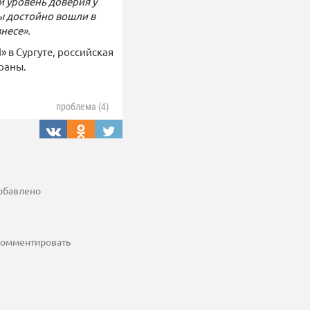
й уровень доверия у
ы достойно вошли в
несе».
в Сургуте, российская
траны.
проблема (4)
добавлено
 комментировать