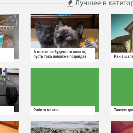
Лучшее в катего
А может не будем его ловить,
пусть тока поближе подойдет
Рай в шал
Работа мечты
Таксую для