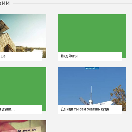
рии
аше
Вид Ялты
 души...
Да иди ты сам знаешь куда