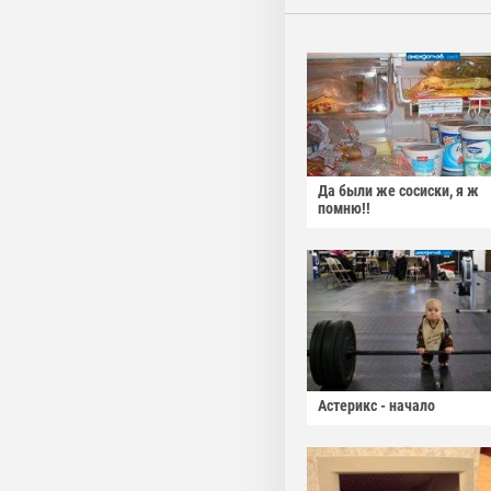
Да были же сосиски, я ж
помню!!
Астерикс - начало