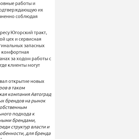
зовные работы и
подтверждающую их
изненно соблюдая
есу Югорский тракт,
ной цех и сервисная
игинальных запасных
а комфортная
анах за ходом работы с
где клиенты могут
вал открытие новых
ров в таком
кая компания Автоград
ых брендов на рынок
 собственным
ьного подхода к
ьными брендами,
реди структур власти и
собенности, для бренда