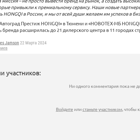
миссия – не просто вывести бренд на рынок, а создать высоки
орые привыкли к премиальному сервису. Наши новые партнер
ть
HONGQI в России, и мы от всей души желаем им успехов в биз
«Автоград Престиж HONGQI» в Тюмени и «НОВОТЕХ-МБ HONGQI» 
ь бренда расширилась до 21 дилерского центра в 11 городах с
es Jamson
22 Марта 2024
риев
и участников:
Ни одного комментария пока не 
Войдите
или
станьте участником
, чтобы