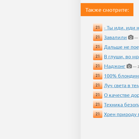
Также смотрите:
- Ты иди, иди 
21
Завалили
21
— 
Дальше не пое
21
В глуши, во мр
21
Маджонг
21
— 2
100% блондин
21
Луч света в те
21
О качестве до
21
Техника безопас
21
Хрен природу 
21