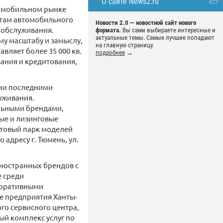
О сайте News2.ru
томобильном рынке
ртам автомобильного
Новости 2.0 — новостной сайт нового
о обслуживания.
формата.
Вы сами выбираете интересные и
актуальные темы. Самые лучшие попадают
му масштабу и замыслу,
на главную страницу.
вляет более 35 000 кв.
подробнее
→
вания и кредитования,
ыми последними
уживания.
льными брендами,
ые и лизинговые
стовый парк моделей
адресу г. Тюмень, ул.
ностранных брендов с
е среди
поративными
 предприятия Ханты-
го сервисного центра,
й комплекс услуг по