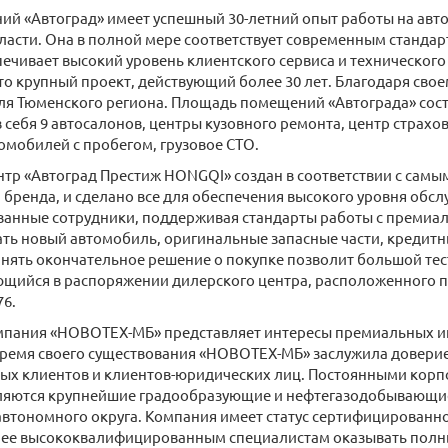
ний «Автоград» имеет успешный 30-летний опыт работы на ав
ласти. Она в полной мере соответствует современным станда
печивает высокий уровень клиентского сервиса и техническог
это крупный проект, действующий более 30 лет. Благодаря свое
ля Тюменского региона. Площадь помещений «Автограда» соста
в себя 9 автосалонов, центры кузовного ремонта, центр страхо
мобилей с пробегом, грузовое СТО.
тр «Автоград Престиж HONGQI» создан в соответствии с сам
бренда, и сделано все для обеспечения высокого уровня обсл
анные сотрудники, поддерживая стандарты работы с премиа
ть новый автомобиль, оригинальные запасные части, кредитн
нять окончательное решение о покупке позволит большой те
ийся в распоряжении дилерского центра, расположенного по 
76.
омпания «НОВОТЕХ-МБ» представляет интересы премиальных и
 время своего существования «НОВОТЕХ-МБ» заслужила довери
ых клиентов и клиентов-юридических лиц. Постоянными кор
ляются крупнейшие градообразующие и нефтегазодобывающие
втономного округа. Компания имеет статус сертифицированно
т ее высококвалифицированным специалистам оказывать полны