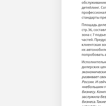
обслуживанию 
детейлинг. С
профессионали
стандарты пр
Площадь диле
стр.36, состав
зона с 7 подъ
частей. Преду
клиентская зо
их автомобиле
попробовать а
Исполнительн
дилерских це
экономически
развивает сво
России. И сей
«небольшим го
бизнесу. Ком
заслужила без
бизнеса
.
Такие