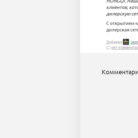
HONGQI. Наша 
клиентов, кот
дилерскую се
С открытием 
дилерская сет
Добавил
Jam
нет коммента
Комментари