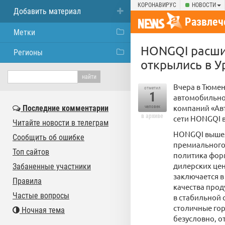
КОРОНАВИРУС
НОВОСТИ
Добавить материал
Развлеч
Метки
HONGQI расшир
Регионы
открылись в У
Вчера в Тюме
отметил
1
автомобильног
компаний «Авт
Последние комментарии
человек
в архиве
сети HONGQI 
Читайте новости в телеграм
HONGQI вышел 
Сообщить об ошибке
премиального 
Топ сайтов
политика форм
дилерских цен
Забаненные участники
заключается 
Правила
качества прод
Частые вопросы
в стабильной 
столичные гор
Ночная тема
безусловно, о