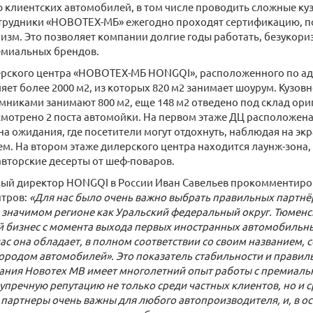
клиентских автомобилей, в том числе проводить сложные ку
отрудники «НОВОТЕХ-МБ» ежегодно проходят сертификацию, 
зм. Это позволяет компании долгие годы работать, безукор
емиальных брендов.
рского центра «НОВОТЕХ-МБ HONGQI», расположенного по адр
ляет более 2000 м2, из которых 820 м2 занимает шоурум. Кузов
емниками занимают 800 м2, еще 148 м2 отведено под склад ор
смотрено 2 поста автомойки. На первом этаже ДЦ расположен
на ожидания, где посетители могут отдохнуть, наблюдая на экр
м. На втором этаже дилерского центра находится лаунж-зона, 
вторские десерты от шеф-поваров.
ый директор HONGQI в России Иван Савельев прокомментиро
нтров:
«Для нас было очень важно выбрать правильных партнё
 значимом регионе как Уральский федеральный округ. Тюменс
й бизнес с момента выхода первых иностранных автомобильн
час она обладает, в полном соответствии со своим названием,
родом автомобилей». Это показатель стабильности и правил
пания Новотех МВ имеет многолетний опыт работы с премиал
упречную репутацию не только среди частных клиентов, но и с
 партнеры очень важны для любого автопроизводителя, и, в о