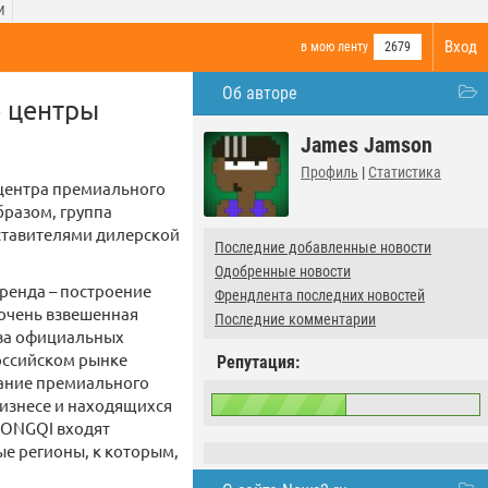
И
Вход
в мою ленту
2679
Об авторе
е центры
James Jamson
Профиль
|
Статистика
 центра премиального
бразом, группа
дставителями дилерской
Последние добавленные новости
Одобренные новости
ренда – построение
Френдлента последних новостей
 очень взвешенная
Последние комментарии
тва официальных
российском рынке
Репутация:
ание премиального
бизнесе и находящихся
 HONGQI входят
е регионы, к которым,