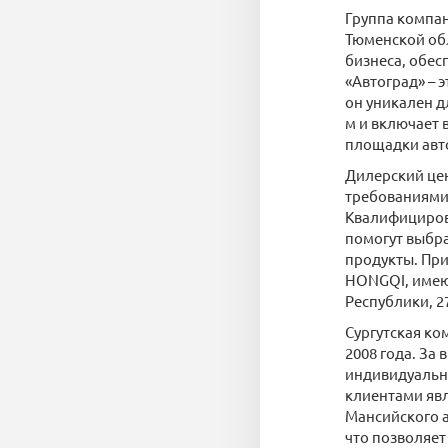
Группа компа
Тюменской об
бизнеса, обес
«Автоград» – 
он уникален д
м и включает 
площадки авто
Дилерский цен
требованиями 
Квалифициров
помогут выбра
продукты. При
HONGQI, имеющ
Республики, 2
Сургутская к
2008 года. За
индивидуальн
клиентами яв
Мансийского а
что позволяе