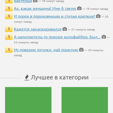
Вахтерша
5
— 18 минут назад
Ах, какая женщина! Мне б такую
5
— 19 минут назад
И порох в пороховницах и стулья крепкие!
5
— 20
минут назад
Кажется замаскировался
5
— 21 минуту назад
А наполнитель-то похоже холофайбер. Был...
5
—
23 минуты назад
Ну поверни личико, дай поцелую
5
— 24 минуты
назад
Лучшее в категории