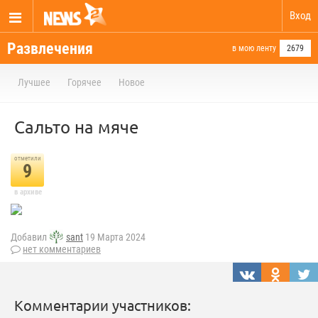
Вход
Развлечения
в мою ленту
2679
Лучшее
Горячее
Новое
Сальто на мяче
отметили
9
в архиве
Добавил
sant
19 Марта 2024
нет комментариев
Комментарии участников: