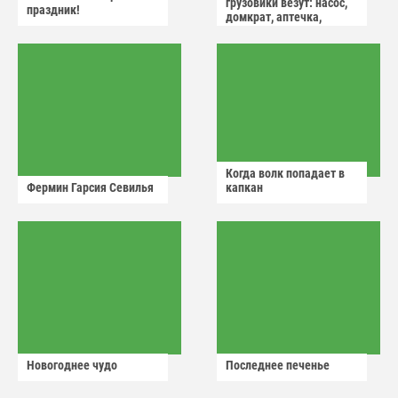
грузовики везут: насос,
праздник!
домкрат, аптечка,
аварийный знак
Когда волк попадает в
Фермин Гарсия Севилья
капкан
Новогоднее чудо
Последнее печенье