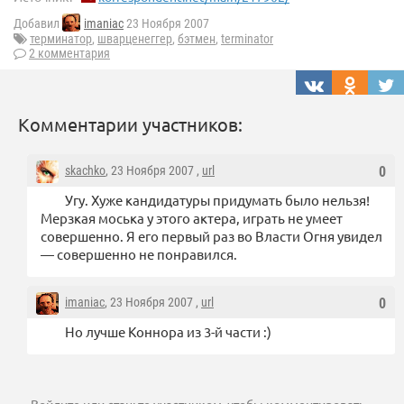
Добавил
imaniac
23 Ноября 2007
терминатор
,
шварценеггер
,
бэтмен
,
terminator
2 комментария
Комментарии участников:
skachko
, 23 Ноября 2007 ,
url
0
Угу. Хуже кандидатуры придумать было нельзя!
Мерзкая моська у этого актера, играть не умеет
совершенно. Я его первый раз во Власти Огня увидел
— совершенно не понравился.
imaniac
, 23 Ноября 2007 ,
url
0
Но лучше Коннора из 3-й части :)