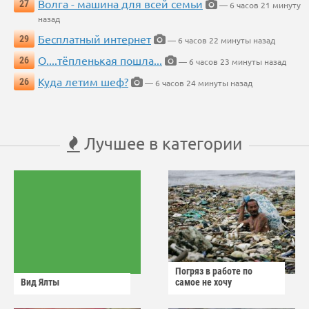
Волга - машина для всей семьи
27
— 6 часов 21 минуту
назад
Бесплатный интернет
29
— 6 часов 22 минуты назад
О....тёпленькая пошла...
26
— 6 часов 23 минуты назад
Куда летим шеф?
26
— 6 часов 24 минуты назад
Лучшее в категории
Погряз в работе по
Вид Ялты
самое не хочу