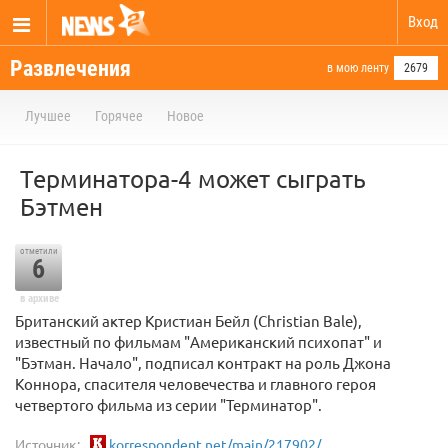
Вход
Развлечения
в мою ленту
2679
Лучшее
Горячее
Новое
Терминатора-4 может сыграть
Бэтмен
отметили
6
в архиве
Британский актер Кристиан Бейл (Christian Bale),
известный по фильмам "Американский психопат" и
"Бэтман. Начало", подписал контракт на роль Джона
Коннора, спасителя человечества и главного героя
четвертого фильма из серии "Терминатор".
Источник:
korrespondent.net/main/217902/