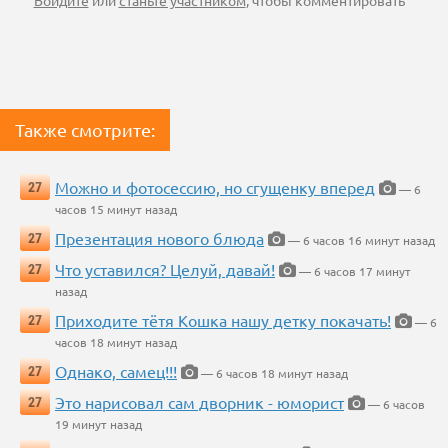
Войдите
или
станьте участником
, чтобы комментировать
Также смотрите:
Можно и фотосессию, но сгущенку вперед
27
— 6
часов 15 минут назад
Презентация нового блюда
27
— 6 часов 16 минут назад
Что уставился? Целуй, давай!
27
— 6 часов 17 минут
назад
Приходите тётя Кошка нашу детку покачать!
27
— 6
часов 18 минут назад
Однако, самец!!!
27
— 6 часов 18 минут назад
Это нарисовал сам дворник - юморист
27
— 6 часов
19 минут назад