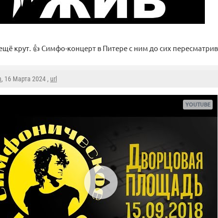
ещё крут. 👍 Симфо-концерт в Питере с ним до сих пересматри
n
, 16 Марта 2024 ,
url