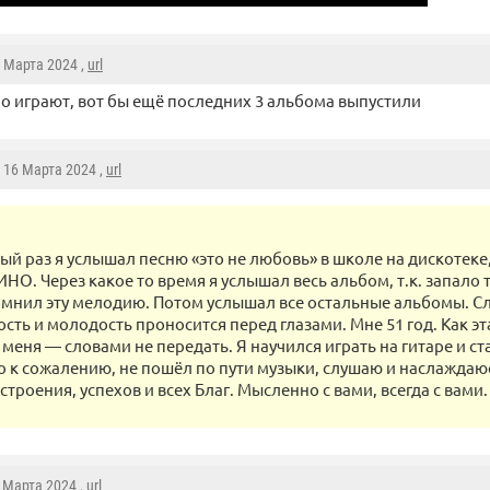
6 Марта 2024 ,
url
 играют, вот бы ещё последних 3 альбома выпустили
, 16 Марта 2024 ,
url
ый раз я услышал песню «это не любовь» в школе на дискотеке,
ИНО. Через какое то время я услышал весь альбом, т.к. запало т
омнил эту мелодию. Потом услышал все остальные альбомы. С
сть и молодость проносится перед глазами. Мне 51 год. Как э
меня — словами не передать. Я научился играть на гитаре и ст
но к сожалению, не пошёл по пути музыки, слушаю и наслаждаю
троения, успехов и всех Благ. Мысленно с вами, всегда с вами
6 Марта 2024 ,
url