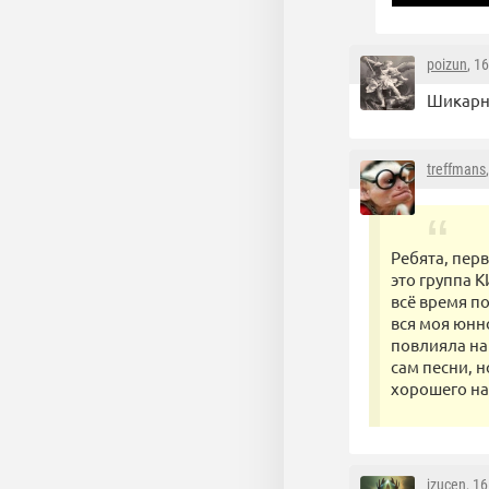
poizun
, 1
Шикарно
treffmans
Ребята, перв
это группа К
всё время п
вся моя юнно
повлияла на 
сам песни, 
хорошего нас
jzucen
, 1