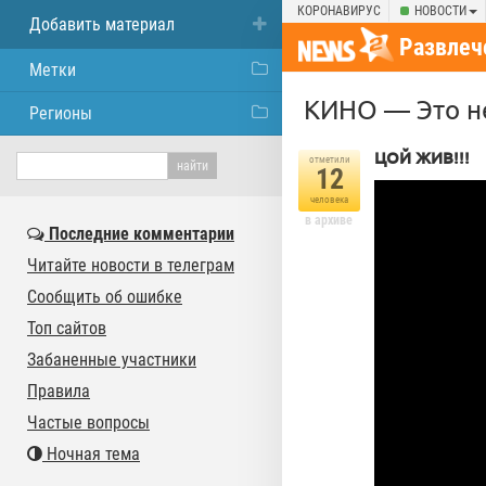
КОРОНАВИРУС
НОВОСТИ
Добавить материал
Развлеч
Метки
КИНО — Это не
Регионы
ЦОЙ ЖИВ!!!
отметили
12
человека
в архиве
Последние комментарии
Читайте новости в телеграм
Сообщить об ошибке
Топ сайтов
Забаненные участники
Правила
Частые вопросы
Ночная тема