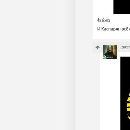
👍👍👍
И Каспарян всё 
jzuce