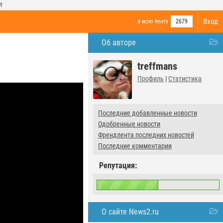
И
Вход
в мою ленту
2679
Об авторе
treffmans
Профиль
|
Статистика
Последние добавленные новости
Одобренные новости
Френдлента последних новостей
Последние комментарии
Репутация:
О сайте News2.ru