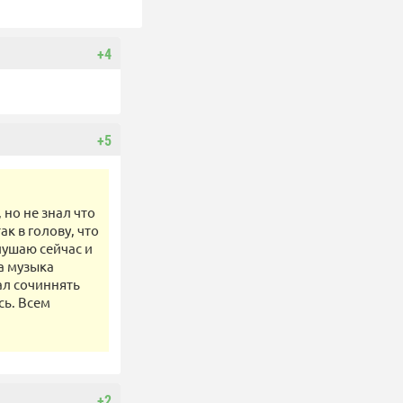
+4
+5
 но не знал что
ак в голову, что
лушаю сейчас и
та музыка
ал сочиннять
сь. Всем
.
+2