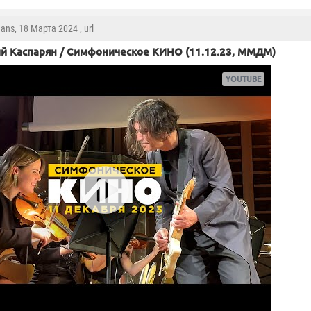
mans
, 18 Марта 2024 ,
url
й Каспарян / Симфоническое КИНО (11.12.23, ММДМ)