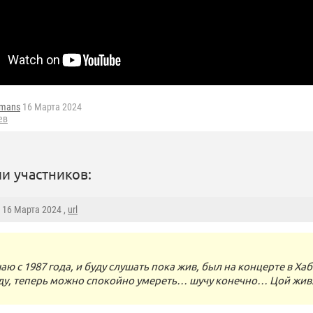
fmans
16 Марта 2024
ев
и участников:
, 16 Марта 2024 ,
url
аю с 1987 года, и буду слушать пока жив, был на концерте в Ха
у, теперь можно спокойно умереть… шучу конечно… Цой жив.