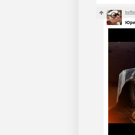
treff
Юри