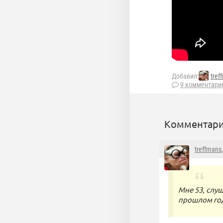
Добавил
tref
9 комментари
Комментари
treffmans
Мне 53, слуш
прошлом год