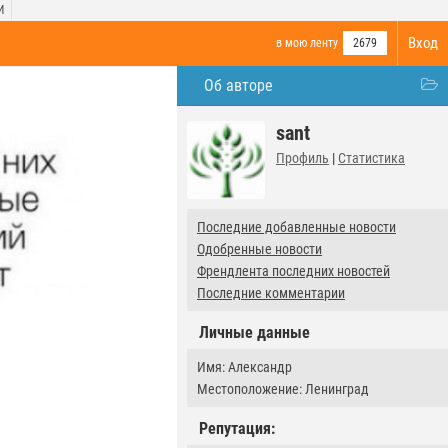
И
Вход
в мою ленту
2679
Об авторе
sant
Профиль
|
Статистика
Последние добавленные новости
Одобренные новости
Френдлента последних новостей
Последние комментарии
Личные данные
Имя: Александр
Местоположение: Ленинград
Репутация: